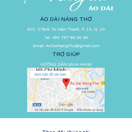
ÁO DÀI NÀNG THƠ
Đ/C: 278/6 Tô Hiến Thành, P. 15, Q. 10
Tel:
+84 797 96 96 96
Email:
AoDaiNangTho@gmail.com
TRỢ GIÚP
HƯỚNG DẪN MUA HÀNG