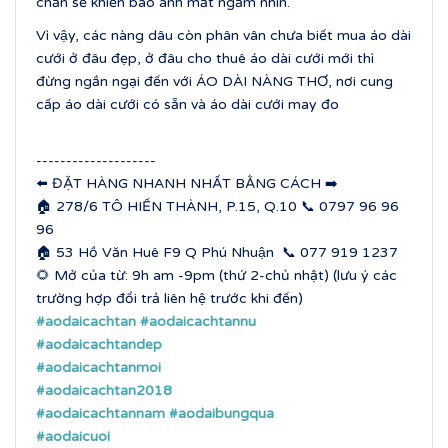
chắn sẽ khiến bao ánh mắt ngắm nhìn.
Vì vậy, các nàng dâu còn phân vân chưa biết mua áo dài
cưới ở đâu đẹp, ở đâu cho thuê áo dài cưới mới thì
đừng ngần ngại đến với ÁO DÀI NÀNG THƠ, nơi cung
cấp áo dài cưới có sẵn và áo dài cưới may đo
--------------------
⬅️ ĐẶT HÀNG NHANH NHẤT BẰNG CÁCH ➡️
🏠 278/6 TÔ HIẾN THÀNH, P.15, Q.10 📞 0797 96 96
96
🏠 53 Hồ Văn Huê F9 Q Phú Nhuận 📞 077 919 1237
🌻 Mở của từ: 9h am -9pm (thứ 2-chủ nhật) (lưu ý các
trường hợp đổi trả liên hệ trước khi đến)
#aodaicachtan
#aodaicachtannu
#aodaicachtandep
#aodaicachtanmoi
#aodaicachtan2018
#aodaicachtannam
#aodaibungqua
#aodaicuoi