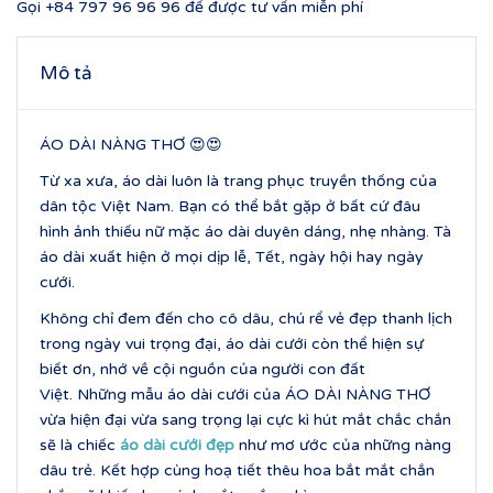
Gọi
+84 797 96 96 96
để được tư vấn miễn phí
Mô tả
ÁO DÀI NÀNG THƠ 😍😍
Từ xa xưa, áo dài luôn là trang phục truyền thống của
dân tộc Việt Nam. Bạn có thể bắt gặp ở bất cứ đâu
hình ảnh thiếu nữ mặc áo dài duyên dáng, nhẹ nhàng. Tà
áo dài xuất hiện ở mọi dịp lễ, Tết, ngày hội hay ngày
cưới.
Không chỉ đem đến cho cô dâu, chú rể vẻ đẹp thanh lịch
trong ngày vui trọng đại, áo dài cưới còn thể hiện sự
biết ơn, nhớ về cội nguồn của người con đất
Việt. Những mẫu áo dài cưới của ÁO DÀI NÀNG THƠ
vừa hiện đại vừa sang trọng lại cực kì hút mắt chắc chắn
sẽ là chiếc
áo dài cưới đẹp
như mơ ước của những nàng
dâu trẻ. Kết hợp cùng hoạ tiết thêu hoa bắt mắt chắn