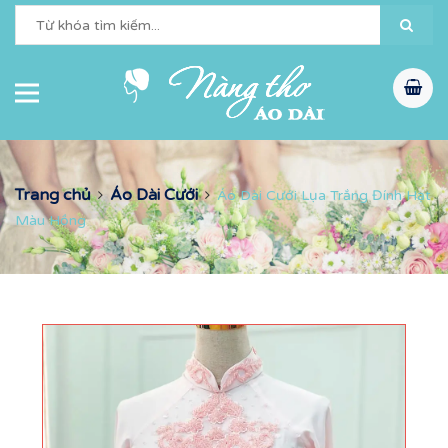
Trang chủ
Áo Dài Cưới
Áo Dài Cưới Lụa Trắng Đính Hạt
Màu Hồng