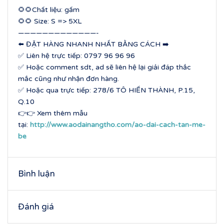
🌻🌻Chất liệu: gấm
🌻🌻 Size: S => 5XL
—————————————-
⬅️ ĐẶT HÀNG NHANH NHẤT BẰNG CÁCH ➡️
✅ Liên hệ trực tiếp: 0797 96 96 96
✅ Hoặc comment sdt, ad sẽ liên hệ lại giải đáp thắc
mắc cũng như nhận đơn hàng.
✅ Hoặc qua trực tiếp: 278/6 TÔ HIẾN THÀNH, P.15,
Q.10
👉👉 Xem thêm mẫu
tại:
http://www.aodainangtho.com/ao-dai-cach-tan-me-
be
Bình luận
Đánh giá