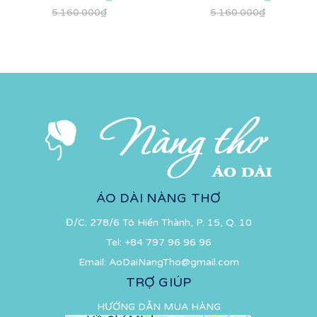
5.160.000₫
5.160.000₫
ÁO DÀI NÀNG THƠ
Đ/C: 278/6 Tô Hiến Thành, P. 15, Q. 10
Tel:
+84 797 96 96 96
Email:
AoDaiNangTho@gmail.com
TRỢ GIÚP
HƯỚNG DẪN MUA HÀNG