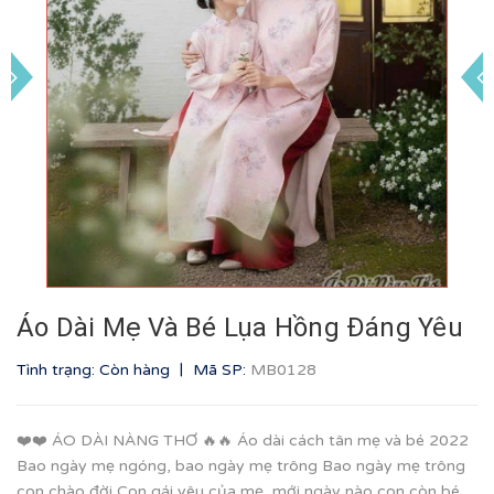
Áo Dài Mẹ Và Bé Lụa Hồng Đáng Yêu
|
Tình trạng: Còn hàng
Mã SP:
MB0128
❤️❤️ ÁO DÀI NÀNG THƠ 🔥🔥 Áo dài cách tân mẹ và bé 2022
Bao ngày mẹ ngóng, bao ngày mẹ trông Bao ngày mẹ trông
con chào đời Con gái yêu của mẹ, mới ngày nào con còn bé