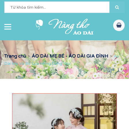
Trang chủ
ÁO DÀI MẸ BÉ - ÁO DÀI GIA ĐÌNH
Áo
Dài Mẹ Và Bé Lụa Hồng Đáng Yêu