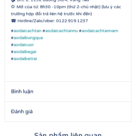
🌻 Mở của từ: 8h30 -10pm (thứ 2-chủ nhật) (lưu ý các
trường hợp đổi trả liên hệ trước khi đến)
☎ Hotline/Zalo/viber: 0122.919.1237
#
aodaicachtan
#
aodaicachtannu
#
aodaicachtannam
#
aodaibungqua
#
aodaicuoi
#
aodaibegai
#
aodaibetrai
Bình luận
Đánh giá
Sản phẩm liên quan