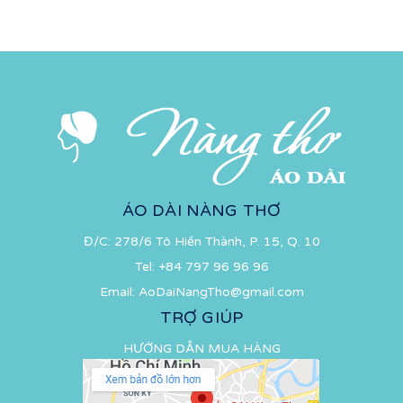
ÁO DÀI NÀNG THƠ
Đ/C: 278/6 Tô Hiến Thành, P. 15, Q. 10
Tel:
+84 797 96 96 96
Email:
AoDaiNangTho@gmail.com
TRỢ GIÚP
HƯỚNG DẪN MUA HÀNG