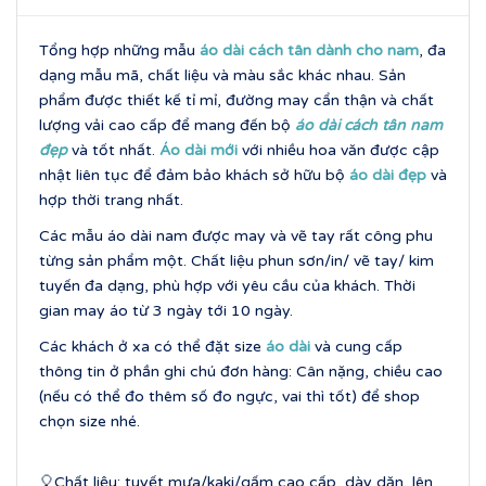
Tổng hợp những mẫu
áo dài cách tân dành cho nam
, đa
dạng mẫu mã, chất liệu và màu sắc khác nhau. Sản
phẩm được thiết kế tỉ mỉ, đường may cẩn thận và chất
lượng vải cao cấp để mang đến bộ
áo dài cách tân nam
đẹp
và tốt nhất.
Áo dài mới
với nhiều hoa văn được cập
nhật liên tục để đảm bảo khách sở hữu bộ
áo dài đẹp
và
hợp thời trang nhất.
Các mẫu áo dài nam được may và vẽ tay rất công phu
từng sản phẩm một. Chất liệu phun sơn/in/ vẽ tay/ kim
tuyến đa dạng, phù hợp với yêu cầu của khách. Thời
gian may áo từ 3 ngày tới 10 ngày.
Các khách ở xa có thể đặt size
áo dài
và cung cấp
thông tin ở phần ghi chú đơn hàng: Cân nặng, chiều cao
(nếu có thể đo thêm số đo ngực, vai thì tốt) để shop
chọn size nhé.
🎈Chất liệu: tuyết mưa/kaki/gấm cao cấp, dày dặn, lên