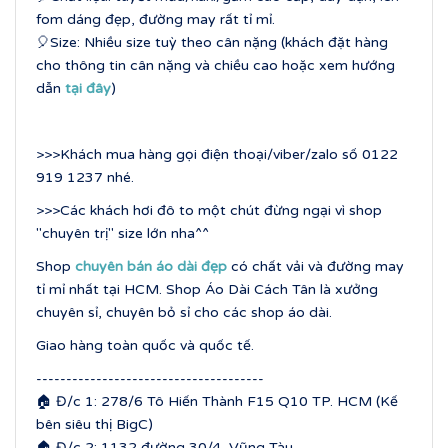
fom dáng đẹp, đường may rất tỉ mỉ.
🎈Size: Nhiều size tuỳ theo cân nặng (khách đặt hàng
cho thông tin cân nặng và chiều cao hoặc xem hướng
dẫn
tại đây
)
>>>Khách mua hàng gọi điện thoại/viber/zalo số 0122
919 1237 nhé.
>>>Các khách hơi đô to một chút đừng ngại vì shop
"chuyên trị" size lớn nha^^
Shop
chuyên bán áo dài đẹp
có chất vải và đường may
tỉ mỉ nhất tại HCM. Shop Áo Dài Cách Tân là xưởng
chuyên sỉ, chuyên bỏ sỉ cho các shop áo dài.
Giao hàng toàn quốc và quốc tế.
--------------------------------------
🏠 Đ/c 1: 278/6 Tô Hiến Thành F15 Q10 TP. HCM (Kế
bên siêu thị BigC)
🏠 Đ/c 2: 1132 đường 30/4, Vũng Tàu