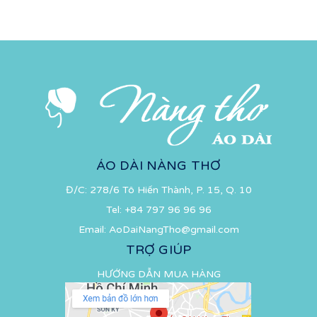
ÁO DÀI NÀNG THƠ
Đ/C: 278/6 Tô Hiến Thành, P. 15, Q. 10
Tel:
+84 797 96 96 96
Email:
AoDaiNangTho@gmail.com
TRỢ GIÚP
HƯỚNG DẪN MUA HÀNG