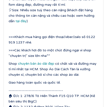
fom dáng đẹp, đường may rất tỉ mỉ.
🎈Size: Nhiều size tuỳ theo cân nặng (khách đặt hàng
cho thông tin cân nặng và chiều cao hoặc xem hướng
dẫn
tại đây
)
>>>Khách mua hàng gọi điện thoại/viber/zalo số 0122
919 1237 nhé.
>>>Các khách hơi đô to một chút đừng ngại vì shop
"chuyên trị" size lớn nha^^
Shop
chuyên bán áo dài đẹp
có chất vải và đường may
tỉ mỉ nhất tại HCM. Shop Áo Dài Cách Tân là xưởng
chuyên sỉ, chuyên bỏ sỉ cho các shop áo dài.
Giao hàng toàn quốc và quốc tế.
--------------------------------------
🏠 Đ/c 1: 278/6 Tô Hiến Thành F15 Q10 TP. HCM (Kế
bên siêu thị BigC)
🏠 Đ/c 2: 1132 đường 30/4, Vũng Tàu