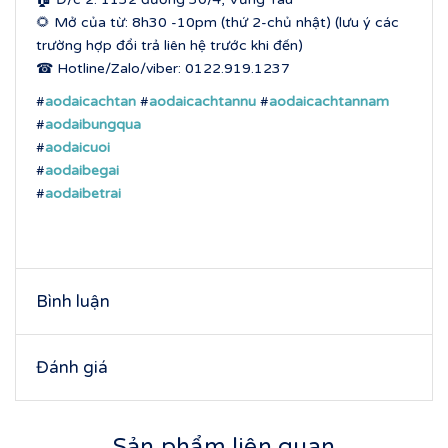
🌻 Mở của từ: 8h30 -10pm (thứ 2-chủ nhật) (lưu ý các
trường hợp đổi trả liên hệ trước khi đến)
☎ Hotline/Zalo/viber: 0122.919.1237
#
aodaicachtan
#
aodaicachtannu
#
aodaicachtannam
#
aodaibungqua
#
aodaicuoi
#
aodaibegai
#
aodaibetrai
Bình luận
Đánh giá
Sản phẩm liên quan