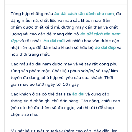
Tổng hợp những mẫu
áo dài cách tân dành cho nam
, đa
dạng mẫu mã, chất liệu và màu sắc khác nhau. Sản
phẩm được thiết kế tỉ mỉ, đường may cẩn thận và chất
lượng vải cao cấp để mang đến bộ
áo dài cách tân nam
đẹp
và tốt nhất.
Áo dài mới
với nhiều hoa văn được cập
nhật liên tục để đảm bảo khách sở hữu bộ
áo dài đẹp
và
hợp thời trang nhất.
Các mẫu áo dài nam được may và vẽ tay rất công phu
từng sản phẩm một. Chất liệu phun sơn/in/ vẽ tay/ kim
tuyến đa dạng, phù hợp với yêu cầu của khách. Thời
gian may áo từ 3 ngày tới 10 ngày.
Các khách ở xa có thể đặt size
áo dài
và cung cấp
thông tin ở phần ghi chú đơn hàng: Cân nặng, chiều cao
(nếu có thể đo thêm số đo ngực, vai thì tốt) để shop
chọn size nhé.
🎈Chất liệu: tuyết mưa/kaki/gấm cao cấp, dày dặn, lên