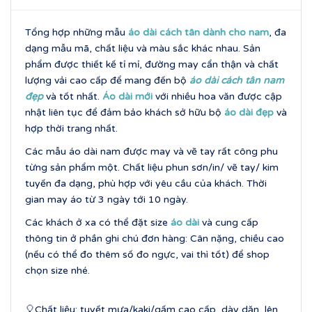
Tổng hợp những mẫu
áo dài cách tân dành cho nam
, đa
dạng mẫu mã, chất liệu và màu sắc khác nhau. Sản
phẩm được thiết kế tỉ mỉ, đường may cẩn thận và chất
lượng vải cao cấp để mang đến bộ
áo dài cách tân nam
đẹp
và tốt nhất.
Áo dài mới
với nhiều hoa văn được cập
nhật liên tục để đảm bảo khách sở hữu bộ
áo dài đẹp
và
hợp thời trang nhất.
Các mẫu áo dài nam được may và vẽ tay rất công phu
từng sản phẩm một. Chất liệu phun sơn/in/ vẽ tay/ kim
tuyến đa dạng, phù hợp với yêu cầu của khách. Thời
gian may áo từ 3 ngày tới 10 ngày.
Các khách ở xa có thể đặt size
áo dài
và cung cấp
thông tin ở phần ghi chú đơn hàng: Cân nặng, chiều cao
(nếu có thể đo thêm số đo ngực, vai thì tốt) để shop
chọn size nhé.
🎈Chất liệu: tuyết mưa/kaki/gấm cao cấp, dày dặn, lên