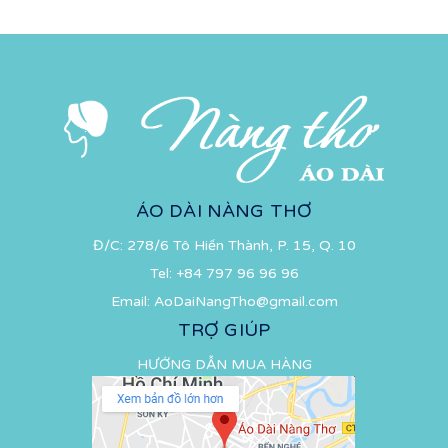
ÁO DÀI NÀNG THƠ
Đ/C: 278/6 Tô Hiến Thành, P. 15, Q. 10
Tel:
+84 797 96 96 96
Email:
AoDaiNangTho@gmail.com
TRỢ GIÚP
HƯỚNG DẪN MUA HÀNG