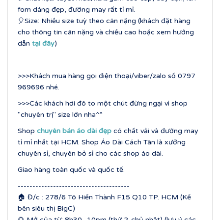
fom dáng đẹp, đường may rất tỉ mỉ.
🎈Size: Nhiều size tuỳ theo cân nặng (khách đặt hàng
cho thông tin cân nặng và chiều cao hoặc xem hướng
dẫn
tại đây
)
>>>Khách mua hàng gọi điện thoại/viber/zalo số 0797
969696 nhé.
>>>Các khách hơi đô to một chút đừng ngại vì shop
"chuyên trị" size lớn nha^^
Shop
chuyên bán áo dài đẹp
có chất vải và đường may
tỉ mỉ nhất tại HCM. Shop Áo Dài Cách Tân là xưởng
chuyên sỉ, chuyên bỏ sỉ cho các shop áo dài.
Giao hàng toàn quốc và quốc tế.
--------------------------------------
🏠 Đ/c : 278/6 Tô Hiến Thành F15 Q10 TP. HCM (Kế
bên siêu thị BigC)
🌻 Mở của từ: 8h30 -10pm (thứ 2-chủ nhật) (lưu ý các