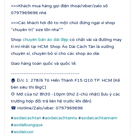
>>>Khách mua hàng gọi điện thoại/viber/zalo số
0797969696 nhé.
>>>Các khách hơi đô to một chút đừng ngại vì shop
"chuyên trị" size lớn nha^^
Shop
chuyên bán áo dài đẹp
có chất vải và đường may
tỉ mỉ nhất tại HCM. Shop Áo Dài Cách Tân là xưởng
chuyên sỉ, chuyên bỏ sỉ cho các shop áo dài.
Giao hàng toàn quốc và quốc tế.
--------------------------------------
🏠 Đ/c 1: 278/6 Tô Hiến Thành F15 Q10 TP. HCM (Kế
bên siêu thị BigC)
🌻 Mở của từ: 8h30 -10pm (thứ 2-chủ nhật) (lưu ý các
trường hợp đổi trả liên hệ trước khi đến)
☎ Hotline/Zalo/viber: 0797969696
#
aodaicachtan
#
aodaicachtannu
#
aodaicachtannam
#
aodaibungqua
#
aodaicuoi