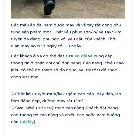
Các mẫu áo dài nam được may và vẽ tay rất công phu
từng sản phẩm một. Chất liệu phun sơn/in/ vẽ tay/ kim
tuyến đa dạng, phù hợp với yêu cầu của khách. Thời
gian may áo từ 3 ngày tới 10 ngày.
Các khách ở xa có thể đặt size
áo dài
và cung cấp
thông tin ở phần ghi chú đơn hàng: Cân nặng, chiều cao
(nếu có thể đo thêm số đo ngực, vai thì tốt) để shop
chọn size nhé.
🎈Chất liệu: tuyết mưa/kaki/gấm cao cấp, dày dặn, lên
fom dáng đẹp, đường may rất tỉ mỉ.
🎈Size: Nhiều size tuỳ theo cân nặng (khách đặt hàng
cho thông tin cân nặng và chiều cao hoặc xem hướng
dẫn
tại đây
)