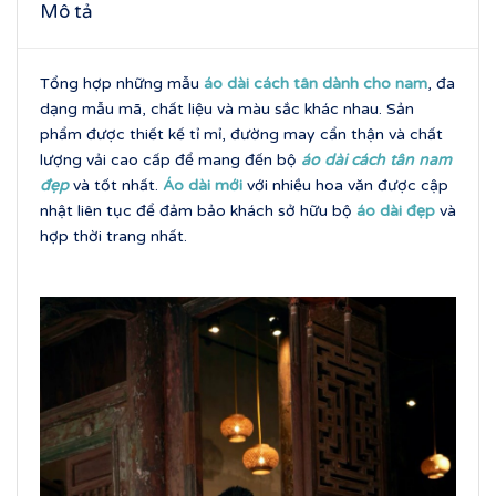
Mô tả
Tổng hợp những mẫu
áo dài cách tân dành cho nam
, đa
dạng mẫu mã, chất liệu và màu sắc khác nhau. Sản
phẩm được thiết kế tỉ mỉ, đường may cẩn thận và chất
lượng vải cao cấp để mang đến bộ
áo dài cách tân nam
đẹp
và tốt nhất.
Áo dài mới
với nhiều hoa văn được cập
nhật liên tục để đảm bảo khách sở hữu bộ
áo dài đẹp
và
hợp thời trang nhất.