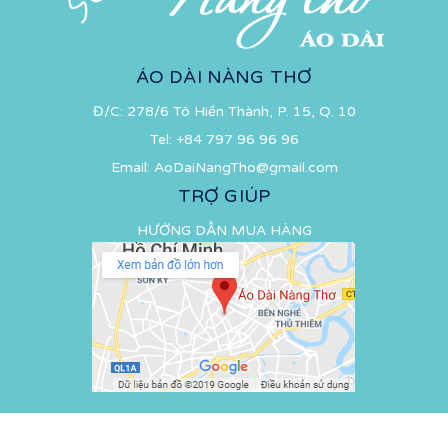
ÁO DÀI NÀNG THƠ
Đ/C: 278/6 Tô Hiến Thành, P. 15, Q. 10
Tel:
+84 797 96 96 96
Email:
AoDaiNangTho@gmail.com
TRỢ GIÚP
HƯỚNG DẪN MUA HÀNG