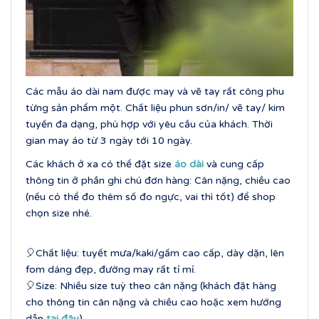
Các mẫu áo dài nam được may và vẽ tay rất công phu
từng sản phẩm một. Chất liệu phun sơn/in/ vẽ tay/ kim
tuyến đa dạng, phù hợp với yêu cầu của khách. Thời
gian may áo từ 3 ngày tới 10 ngày.
Các khách ở xa có thể đặt size
áo dài
và cung cấp
thông tin ở phần ghi chú đơn hàng: Cân nặng, chiều cao
(nếu có thể đo thêm số đo ngực, vai thì tốt) để shop
chọn size nhé.
🎈Chất liệu: tuyết mưa/kaki/gấm cao cấp, dày dặn, lên
fom dáng đẹp, đường may rất tỉ mỉ.
🎈Size: Nhiều size tuỳ theo cân nặng (khách đặt hàng
cho thông tin cân nặng và chiều cao hoặc xem hướng
dẫn
tại đây
)