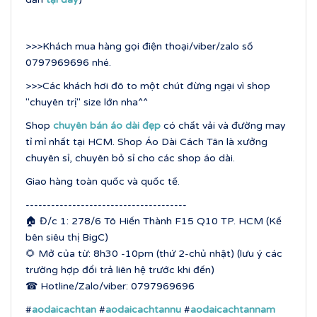
>>>Khách mua hàng gọi điện thoại/viber/zalo số
0797969696 nhé.
>>>Các khách hơi đô to một chút đừng ngại vì shop
"chuyên trị" size lớn nha^^
Shop
chuyên bán áo dài đẹp
có chất vải và đường may
tỉ mỉ nhất tại HCM. Shop Áo Dài Cách Tân là xưởng
chuyên sỉ, chuyên bỏ sỉ cho các shop áo dài.
Giao hàng toàn quốc và quốc tế.
--------------------------------------
🏠 Đ/c 1: 278/6 Tô Hiến Thành F15 Q10 TP. HCM (Kế
bên siêu thị BigC)
🌻 Mở của từ: 8h30 -10pm (thứ 2-chủ nhật) (lưu ý các
trường hợp đổi trả liên hệ trước khi đến)
☎ Hotline/Zalo/viber: 0797969696
#
aodaicachtan
#
aodaicachtannu
#
aodaicachtannam