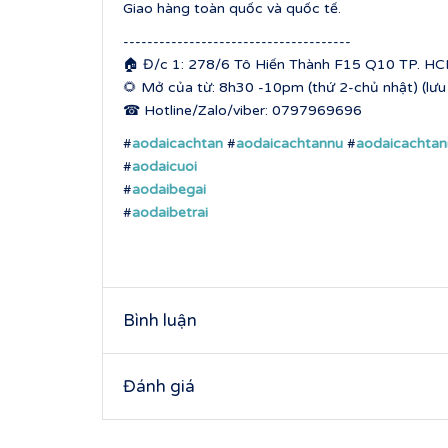
Giao hàng toàn quốc và quốc tế.
--------------------------------------
🏠 Đ/c 1: 278/6 Tô Hiến Thành F15 Q10 TP. HCM
🌻 Mở của từ: 8h30 -10pm (thứ 2-chủ nhật) (lưu ý
☎ Hotline/Zalo/viber: 0797969696
#
aodaicachtan
#
aodaicachtannu
#
aodaicachta
#
aodaicuoi
#
aodaibegai
#
aodaibetrai
Bình luận
Đánh giá