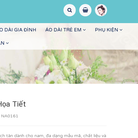
O DÀI GIA ĐÌNH
ÁO DÀI TRẺ EM
PHỤ KIỆN
ẤN
ọa Tiết
:
NA0161
h tân dành cho nam, đa dạng mẫu mã, chất liệu và