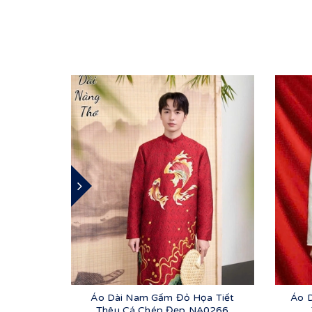
Áo Dài Nam Gấm Đỏ Họa Tiết
Áo 
Thêu Cá Chép Đẹp NA0266