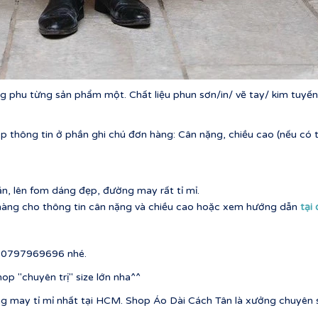
 phu từng sản phẩm một. Chất liệu phun sơn/in/ vẽ tay/ kim tuyến
p thông tin ở phần ghi chú đơn hàng: Cân nặng, chiều cao (nếu có t
ặn, lên fom dáng đẹp, đường may rất tỉ mỉ.
t hàng cho thông tin cân nặng và chiều cao hoặc xem hướng dẫn
tại
ố 0797969696 nhé.
op "chuyên trị" size lớn nha^^
g may tỉ mỉ nhất tại HCM. Shop Áo Dài Cách Tân là xưởng chuyên s