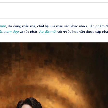
 nam
, đa dạng mẫu mã, chất liệu và màu sắc khác nhau. Sản phẩm đư
tân nam đẹp
và tốt nhất.
Áo dài mới
với nhiều hoa văn được cập nhậ