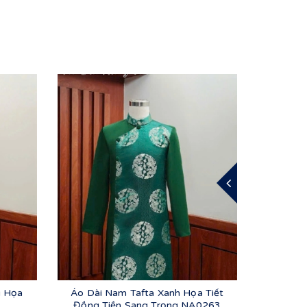
g Họa
Áo Dài Nam Tafta Xanh Họa Tiết
Áo Dà
Đồng Tiền Sang Trọng NA0263
S