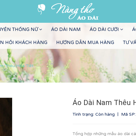
RUYỀN THỐNG NỮ
ÁO DÀI NAM
ÁO DÀI CƯỚI
Á
N HỒI KHÁCH HÀNG
HƯỚNG DẪN MUA HÀNG
TƯ V
m Thêu Họa Tiết
Áo Dài Nam Thêu H
|
Tình trạng: Còn hàng
Mã SP
Tổng hợp những mẫu áo dài các