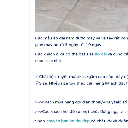
Các mẫu áo dài nam được may và vẽ tay rất công
gian may áo từ 3 ngày tới 10 ngày.
Các khách ở xa có thể đặt size
áo dài
và cung cấ
chọn size nhé.
🎈Chất liệu: tuyết mưa/kaki/gấm cao cấp, dày d
🎈Size: Nhiều size tuỳ theo cân nặng (khách đặ
>>>Khách mua hàng gọi điện thoại/viber/zalo s
>>>Các khách hơi đô to một chút đừng ngại vì sh
Shop
chuyên bán áo dài đẹp
có chất vải và đườn