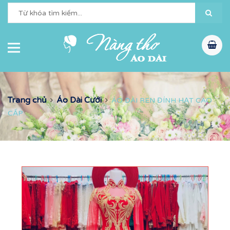
Trang chủ
Áo Dài Cưới
ÁO DÀI REN ĐÍNH HẠT CAO
CẤP