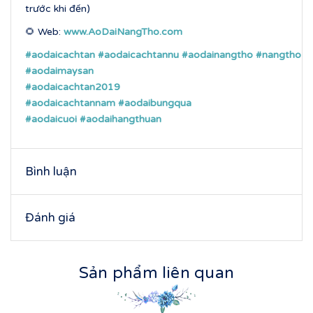
trước khi đến)
🌻 Web:
www.AoDaiNangTho.com
#aodaicachtan
#aodaicachtannu
#aodainangtho
#nangtho
#aodaimaysan
#aodaicachtan2019
#aodaicachtannam
#aodaibungqua
#aodaicuoi
#aodaihangthuan
Bình luận
Đánh giá
Sản phẩm liên quan