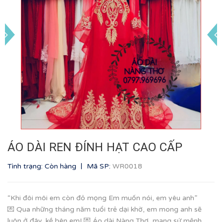
ÁO DÀI REN ĐÍNH HẠT CAO CẤP
|
Tình trạng: Còn hàng
Mã SP:
WR0018
“Khi đôi môi em còn đỏ mọng Em muốn nói, em yêu anh”
💌 Qua những tháng năm tuổi trẻ dại khờ, em mong anh sẽ
luôn ở đây, kề bên em! 💌 Áo dài Nàng Thơ, mang sứ mệnh