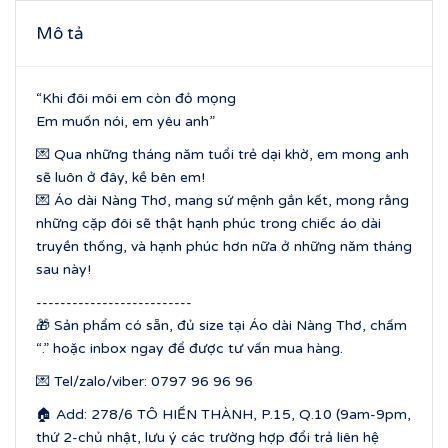
Mô tả
“Khi đôi môi em còn đỏ mọng
Em muốn nói, em yêu anh”
💌 Qua những tháng năm tuổi trẻ dại khờ, em mong anh
sẽ luôn ở đây, kề bên em!
💌 Áo dài Nàng Thơ, mang sứ mệnh gắn kết, mong rằng
những cặp đôi sẽ thật hạnh phúc trong chiếc áo dài
truyền thống, và hạnh phúc hơn nữa ở những năm tháng
sau này!
--------------------------
🎁 Sản phẩm có sẵn, đủ size tại Áo dài Nàng Thơ, chấm
“.” hoặc inbox ngay để được tư vấn mua hàng.
💌 Tel/zalo/viber: 0797 96 96 96
🏠 Add: 278/6 TÔ HIẾN THÀNH, P.15, Q.10 (9am-9pm,
thứ 2-chủ nhật, lưu ý các trường hợp đổi trả liên hệ