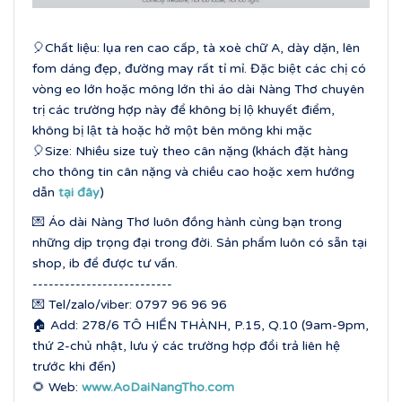
🎈Chất liệu: lụa ren cao cấp, tà xoè chữ A, dày dặn, lên
fom dáng đẹp, đường may rất tỉ mỉ. Đặc biệt các chị có
vòng eo lớn hoặc mông lớn thì áo dài Nàng Thơ chuyên
trị các trường hợp này để không bị lộ khuyết điểm,
không bị lật tà hoặc hở một bên mông khi mặc
🎈Size: Nhiều size tuỳ theo cân nặng (khách đặt hàng
cho thông tin cân nặng và chiều cao hoặc xem hướng
dẫn
tại đây
)
💌 Áo dài Nàng Thơ luôn đồng hành cùng bạn trong
những dịp trọng đại trong đời. Sản phẩm luôn có sẵn tại
shop, ib để được tư vấn.
--------------------------
💌 Tel/zalo/viber: 0797 96 96 96
🏠 Add: 278/6 TÔ HIẾN THÀNH, P.15, Q.10 (9am-9pm,
thứ 2-chủ nhật, lưu ý các trường hợp đổi trả liên hệ
trước khi đến)
🌻 Web:
www.AoDaiNangTho.com