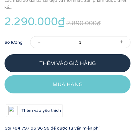
các mẫu áo dài bà sui đẹp và mới nhất. Sản phẩm được thiết
kế...
2.290.000₫
2.890.000₫
-
+
Số lượng:
THÊM VÀO GIỎ HÀNG
MUA HÀNG
Thêm vào yêu thích
Gọi
+84 797 96 96 96
để được tư vấn miễn phí