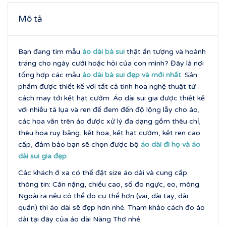
Mô tả
Bạn đang tìm mẫu
áo dài
bà sui
thật ấn tượng và hoành
tráng cho ngày cưới hoặc hỏi của con mình? Đây là nơi
tổng hợp các mẫu
áo dài
bà sui đẹp và mới nhất
. Sản
phẩm được thiết kế với tất cả tinh hoa nghệ thuật từ
cách may tới kết hạt cườm. Áo dài sui gia được thiết kế
với nhiều tà lụa và ren để đem đến độ lộng lẫy cho áo,
các hoa văn trên áo được xử lý đa dạng gồm thêu chỉ,
thêu hoa ruy băng, kết hoa, kết hạt cườm, kết ren cao
cấp, đảm bảo bạn sẽ chọn được bộ
áo dài đi họ và áo
dài sui gia đẹp
Các khách ở xa có thể đặt size áo dài và cung cấp
thông tin: Cân nặng, chiều cao, số đo ngực, eo, mông.
Ngoài ra nếu có thể đo cụ thể hơn (vai, dài tay, dài
quần) thì áo dài sẽ đẹp hơn nhé. Tham khảo cách đo áo
dài tại đây của áo dài Nàng Thơ nhé.