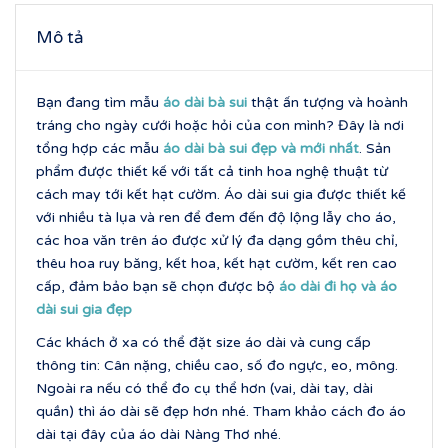
Mô tả
Bạn đang tìm mẫu
áo dài
bà sui
thật ấn tượng và hoành
tráng cho ngày cưới hoặc hỏi của con mình? Đây là nơi
tổng hợp các mẫu
áo dài
bà sui đẹp và mới nhất
. Sản
phẩm được thiết kế với tất cả tinh hoa nghệ thuật từ
cách may tới kết hạt cườm. Áo dài sui gia được thiết kế
với nhiều tà lụa và ren để đem đến độ lộng lẫy cho áo,
các hoa văn trên áo được xử lý đa dạng gồm thêu chỉ,
thêu hoa ruy băng, kết hoa, kết hạt cườm, kết ren cao
cấp, đảm bảo bạn sẽ chọn được bộ
áo dài đi họ và áo
dài sui gia đẹp
Các khách ở xa có thể đặt size áo dài và cung cấp
thông tin: Cân nặng, chiều cao, số đo ngực, eo, mông.
Ngoài ra nếu có thể đo cụ thể hơn (vai, dài tay, dài
quần) thì áo dài sẽ đẹp hơn nhé. Tham khảo cách đo áo
dài tại đây của áo dài Nàng Thơ nhé.