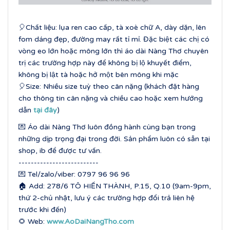
🎈Chất liệu: lụa ren cao cấp, tà xoè chữ A, dày dặn, lên
fom dáng đẹp, đường may rất tỉ mỉ. Đặc biệt các chị có
vòng eo lớn hoặc mông lớn thì áo dài Nàng Thơ chuyên
trị các trường hợp này để không bị lộ khuyết điểm,
không bị lật tà hoặc hở một bên mông khi mặc
🎈Size: Nhiều size tuỳ theo cân nặng (khách đặt hàng
cho thông tin cân nặng và chiều cao hoặc xem hướng
dẫn
tại đây
)
💌 Áo dài Nàng Thơ luôn đồng hành cùng bạn trong
những dịp trọng đại trong đời. Sản phẩm luôn có sẵn tại
shop, ib để được tư vấn.
--------------------------
💌 Tel/zalo/viber: 0797 96 96 96
🏠 Add: 278/6 TÔ HIẾN THÀNH, P.15, Q.10 (9am-9pm,
thứ 2-chủ nhật, lưu ý các trường hợp đổi trả liên hệ
trước khi đến)
🌻 Web:
www.AoDaiNangTho.com