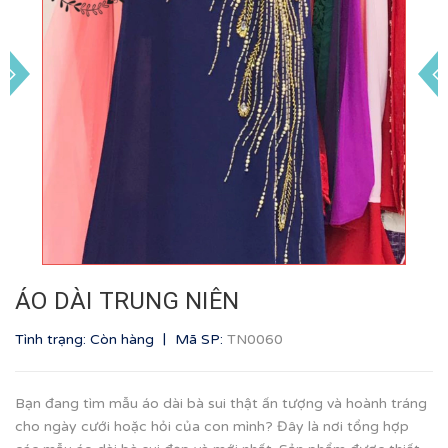
ÁO DÀI TRUNG NIÊN
|
Tình trạng: Còn hàng
Mã SP:
TN0060
Bạn đang tìm mẫu áo dài bà sui thật ấn tượng và hoành tráng
cho ngày cưới hoặc hỏi của con mình? Đây là nơi tổng hợp