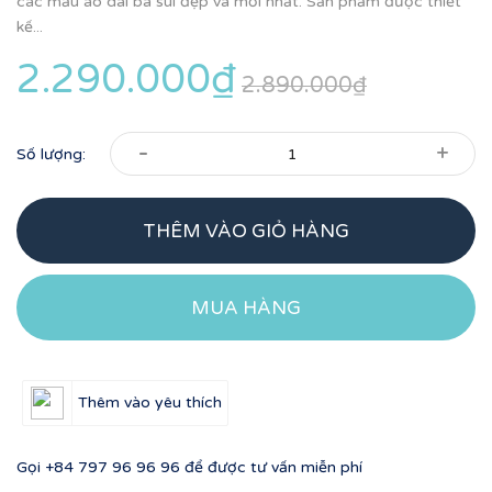
các mẫu áo dài bà sui đẹp và mới nhất. Sản phẩm được thiết
kế...
2.290.000₫
2.890.000₫
-
+
Số lượng:
THÊM VÀO GIỎ HÀNG
MUA HÀNG
Thêm vào yêu thích
Gọi
+84 797 96 96 96
để được tư vấn miễn phí