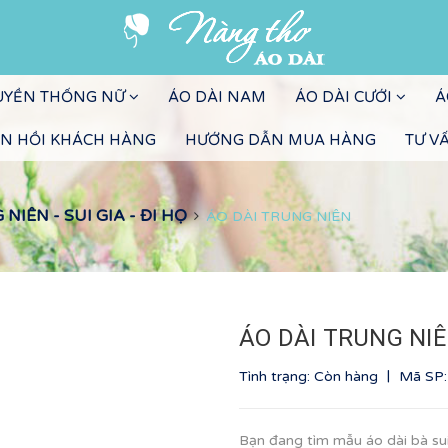
RUYỀN THỐNG NỮ
ÁO DÀI NAM
ÁO DÀI CƯỚI
Á
N HỒI KHÁCH HÀNG
HƯỚNG DẪN MUA HÀNG
TƯ V
IÊN - SUI GIA - ĐI HỌ
ÁO DÀI TRUNG NIÊN
ÁO DÀI TRUNG NI
|
Tình trạng: Còn hàng
Mã SP
Bạn đang tìm mẫu áo dài bà su