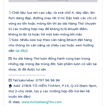
🎈Chất liệu: lụa ren cao cấp, tà xoè chữ A, dày dặn, lên
fom dáng đẹp, đường may rất tỉ mỉ. Đặc biệt các chị có
vòng eo lớn hoặc mông lớn thì áo dài Nàng Thơ chuyên
trị các trường hợp này để không bị lộ khuyết điểm,
không bị lật tà hoặc hở một bên mông khi mặc
🎈Size: Nhiều size tuỳ theo cân nặng (khách đặt hàng
cho thông tin cân nặng và chiều cao hoặc xem hướng
dẫn
tại đây
)
💌 Áo dài Nàng Thơ luôn đồng hành cùng bạn trong
những dịp trọng đại trong đời. Sản phẩm luôn có sẵn tại
shop, ib để được tư vấn.
--------------------------
💌 Tel/zalo/viber: 0797 96 96 96
🏠 Add: 278/6 TÔ HIẾN THÀNH, P.15, Q.10 (9am-9pm,
thứ 2-chủ nhật, lưu ý các trường hợp đổi trả liên hệ
trước khi đến)
🌻 Web:
www.AoDaiNangTho.com