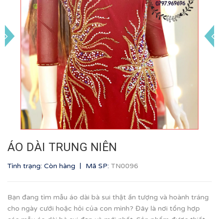
ÁO DÀI TRUNG NIÊN
|
Tình trạng: Còn hàng
Mã SP:
TN0096
Bạn đang tìm mẫu áo dài bà sui thật ấn tượng và hoành tráng
cho ngày cưới hoặc hỏi của con mình? Đây là nơi tổng hợp