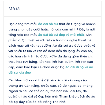
Mô tả
Bạn đang tìm mẫu
áo dài
bà sui
thật ấn tượng và hoành
tráng cho ngày cưới hoặc hỏi của con mình? Đây là nơi
tổng hợp các mẫu
áo dài
bà sui đẹp và mới nhất
. Sản
phẩm được thiết kế với tất cả tinh hoa nghệ thuật từ
cách may tới kết hạt cườm. Áo dài sui gia được thiết kế
với nhiều tà lụa và ren để đem đến độ lộng lẫy cho áo,
các hoa văn trên áo được xử lý đa dạng gồm thêu chỉ,
thêu hoa ruy băng, kết hoa, kết hạt cườm, kết ren cao
cấp, đảm bảo bạn sẽ chọn được bộ
áo dài đi họ và áo
dài sui gia đẹp
Các khách ở xa có thể đặt size áo dài và cung cấp
thông tin: Cân nặng, chiều cao, số đo ngực, eo, mông.
Ngoài ra nếu có thể đo cụ thể hơn (vai, dài tay, dài
quần) thì áo dài sẽ đẹp hơn nhé. Tham khảo cách đo áo
dài tại đây của áo dài Nàng Thơ nhé.