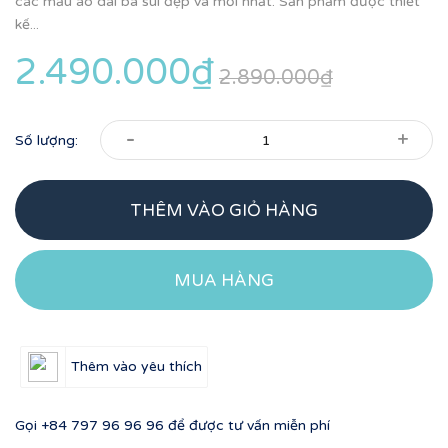
các mẫu áo dài bà sui đẹp và mới nhất. Sản phẩm được thiết
kế...
2.490.000₫
2.890.000₫
-
+
Số lượng:
THÊM VÀO GIỎ HÀNG
MUA HÀNG
Thêm vào yêu thích
Gọi
+84 797 96 96 96
để được tư vấn miễn phí