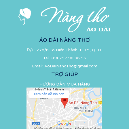
ÁO DÀI NÀNG THƠ
Đ/C: 278/6 Tô Hiến Thành, P. 15, Q. 10
Tel:
+84 797 96 96 96
Email:
AoDaiNangTho@gmail.com
TRỢ GIÚP
HƯỚNG DẪN MUA HÀNG