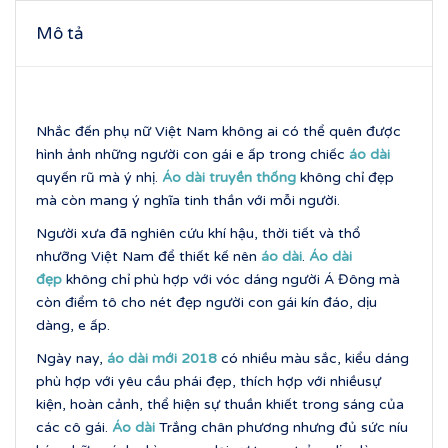
Mô tả
Nhắc đến phụ nữ Việt Nam không ai có thể quên được
hình ảnh những người con gái e ấp trong chiếc
áo dài
quyến rũ mà ý nhị.
Áo dài truyền thống
không chỉ đẹp
mà còn mang ý nghĩa tinh thần với mỗi người.
Người xưa đã nghiên cứu khí hậu, thời tiết và thổ
nhưỡng Việt Nam để thiết kế nên
áo dài
.
Áo dài
đẹp
không chỉ phù hợp với vóc dáng người Á Đông mà
còn điểm tô cho nét đẹp người con gái kín đáo, dịu
dàng, e ấp.
Ngày nay,
áo dài mới 2018
có nhiều màu sắc, kiểu dáng
phù hợp với yêu cầu phái đẹp, thích hợp với nhiềusự
kiện, hoàn cảnh, thể hiện sự thuần khiết trong sáng của
các cô gái.
Áo dài
Trắng chân phương nhưng đủ sức níu