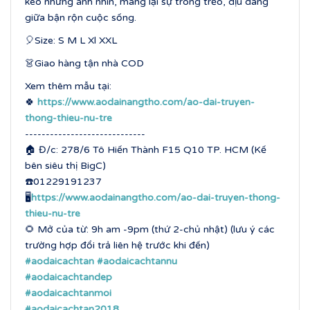
kéo những ánh nhìn, mang lại sự trong trẻo, dịu dàng
giữa bận rộn cuộc sống.
🎈Size: S M L Xl XXL
👗Giao hàng tận nhà COD
Xem thêm mẫu tại:
🍀
https://www.aodainangtho.com/ao-dai-truyen-
thong-thieu-nu-tre
-----------------------------
🏠 Đ/c: 278/6 Tô Hiến Thành F15 Q10 TP. HCM (Kế
bên siêu thị BigC)
☎️01229191237
🖥
https://www.aodainangtho.com/ao-dai-truyen-thong-
thieu-nu-tre
🌻 Mở của từ: 9h am -9pm (thứ 2-chủ nhật) (lưu ý các
trường hợp đổi trả liên hệ trước khi đến)
#aodaicachtan
#aodaicachtannu
#aodaicachtandep
#aodaicachtanmoi
#aodaicachtan2018