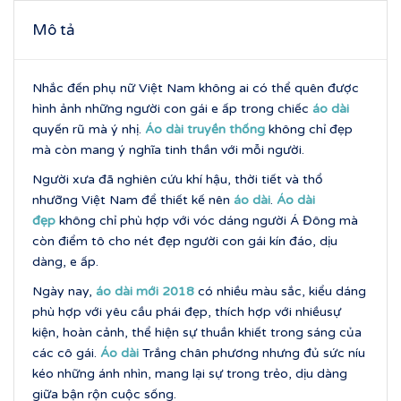
Mô tả
Nhắc đến phụ nữ Việt Nam không ai có thể quên được
hình ảnh những người con gái e ấp trong chiếc
áo dài
quyến rũ mà ý nhị.
Áo dài truyền thống
không chỉ đẹp
mà còn mang ý nghĩa tinh thần với mỗi người.
Người xưa đã nghiên cứu khí hậu, thời tiết và thổ
nhưỡng Việt Nam để thiết kế nên
áo dài
.
Áo dài
đẹp
không chỉ phù hợp với vóc dáng người Á Đông mà
còn điểm tô cho nét đẹp người con gái kín đáo, dịu
dàng, e ấp.
Ngày nay,
áo dài mới 2018
có nhiều màu sắc, kiểu dáng
phù hợp với yêu cầu phái đẹp, thích hợp với nhiềusự
kiện, hoàn cảnh, thể hiện sự thuần khiết trong sáng của
các cô gái.
Áo dài
Trắng chân phương nhưng đủ sức níu
kéo những ánh nhìn, mang lại sự trong trẻo, dịu dàng
giữa bận rộn cuộc sống.