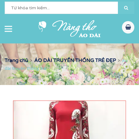
Trang chủ
ÁO DÀI TRUYỀN THỐNG TRẺ ĐẸP
Áo
dài truyền thống trẻ