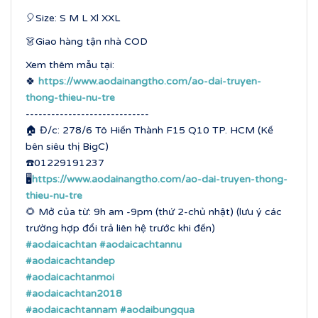
🎈Size: S M L Xl XXL
👗Giao hàng tận nhà COD
Xem thêm mẫu tại:
🍀
https://www.aodainangtho.com/ao-dai-truyen-
thong-thieu-nu-tre
-----------------------------
🏠 Đ/c: 278/6 Tô Hiến Thành F15 Q10 TP. HCM (Kế
bên siêu thị BigC)
☎️01229191237
🖥
https://www.aodainangtho.com/ao-dai-truyen-thong-
thieu-nu-tre
🌻 Mở của từ: 9h am -9pm (thứ 2-chủ nhật) (lưu ý các
trường hợp đổi trả liên hệ trước khi đến)
#aodaicachtan
#aodaicachtannu
#aodaicachtandep
#aodaicachtanmoi
#aodaicachtan2018
#aodaicachtannam
#aodaibungqua