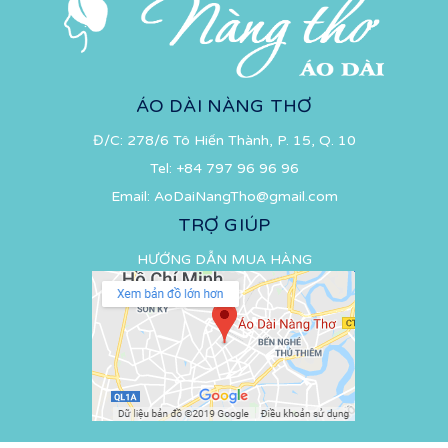
ÁO DÀI NÀNG THƠ
Đ/C: 278/6 Tô Hiến Thành, P. 15, Q. 10
Tel:
+84 797 96 96 96
Email:
AoDaiNangTho@gmail.com
TRỢ GIÚP
HƯỚNG DẪN MUA HÀNG