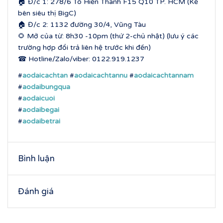
🏠 Đ/c 1: 278/6 Tô Hiến Thành F15 Q10 TP. HCM (Kế
bên siêu thị BigC)
🏠 Đ/c 2: 1132 đường 30/4, Vũng Tàu
🌻 Mở của từ: 8h30 -10pm (thứ 2-chủ nhật) (lưu ý các
trường hợp đổi trả liên hệ trước khi đến)
☎ Hotline/Zalo/viber: 0122.919.1237
#
aodaicachtan
#
aodaicachtannu
#
aodaicachtannam
#
aodaibungqua
#
aodaicuoi
#
aodaibegai
#
aodaibetrai
Bình luận
Đánh giá