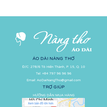
ÁO DÀI NÀNG THƠ
Đ/C: 278/6 Tô Hiến Thành, P. 15, Q. 10
Tel:
+84 797 96 96 96
Email:
AoDaiNangTho@gmail.com
TRỢ GIÚP
HƯỚNG DẪN MUA HÀNG