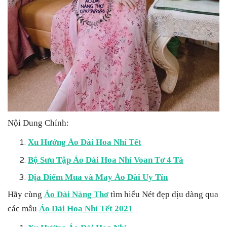
Nội Dung Chính:
Xu Hướng Áo Dài Hoa Nhí Tết
Bộ Sưu Tập Áo Dài Hoa Nhí Voan Tơ 4 Tà
Địa Điểm Mua và May Áo Dài Uy Tín
Hãy cùng
Áo Dài Nàng Thơ
tìm hiểu Nét đẹp dịu dàng qua
các mẫu
Áo Dài Hoa Nhí Tết 2021