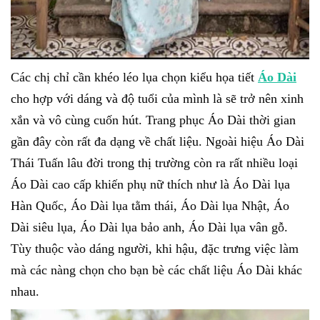
Các chị chỉ cần khéo léo lụa chọn kiểu họa tiết
Áo Dài
cho hợp với dáng và độ tuổi của mình là sẽ trở nên xinh
xắn và vô cùng cuốn hút. Trang phục Áo Dài thời gian
gần đây còn rất đa dạng về chất liệu. Ngoài hiệu Áo Dài
Thái Tuấn lâu đời trong thị trường còn ra rất nhiều loại
Áo Dài cao cấp khiến phụ nữ thích như là Áo Dài lụa
Hàn Quốc, Áo Dài lụa tằm thái, Áo Dài lụa Nhật, Áo
Dài siêu lụa, Áo Dài lụa bảo anh, Áo Dài lụa vân gỗ.
Tùy thuộc vào dáng người, khi hậu, đặc trưng việc làm
mà các nàng chọn cho bạn bè các chất liệu Áo Dài khác
nhau.