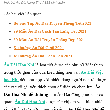
Viết bởi
Áo Dài Nàng Thơ
/ 188 bình luận
Các bài viết liên quan:
Bộ Sưu Tập Áo Dài Truyền Thống Tết 2021
99 Mẫu Áo Dài Cách Tân Lửng Tết 2021
39 Mẫu Áo Dài Truyền Thống Đẹp 2021
Xu hướng Áo Dài Cưới 2021
Xu hướng Áo Dài Cách Tân 2021
Áo Dài Hoa Nhí
là họa tiết được các phụ nữ Việt thích
trong thời gian vừa qua kiểu dáng hoa văn
Áo Dài Việt
hoa Nhí
đều phù hợp với nhiều dáng người nên rất được
các các cô gái yêu thích chọn để diện và chọn lựa.
Áo
Dài Hoa Nhí dễ thương
làm Áo Dài đồng phục cho cơ
quan.
Áo Dài Hoa Nhí
được các chị em yêu thích nhiều
vì nó thích hợp với nhiều bối cảnh.
Áo Dài Hoa Nhí dễ