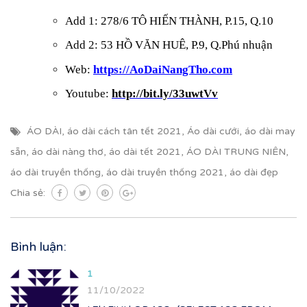
Add 1: 278/6 TÔ HIẾN THÀNH, P.15, Q.10
Add 2: 53 HỒ VĂN HUÊ, P.9, Q.Phú nhuận
Web:
https://AoDaiNangTho.com
Youtube:
http://bit.ly/33uwtVv
ÁO DÀI
,
áo dài cách tân tết 2021
,
Áo dài cưới
,
áo dài may
sẵn
,
áo dài nàng thơ
,
áo dài tết 2021
,
ÁO DÀI TRUNG NIÊN
,
áo dài truyền thống
,
áo dài truyền thống 2021
,
áo dài đẹp
Chia sẻ:
Bình luận:
1
11/10/2022