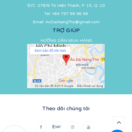
Đ/C: 278/6 Tô Hiến Thành, P. 15, Q. 10
Tel:
+84 797 96 96 96
Email:
AoDaiNangTho@gmail.com
TRỢ GIÚP
HƯỚNG DẪN MUA HÀNG
Theo dõi chúng tôi