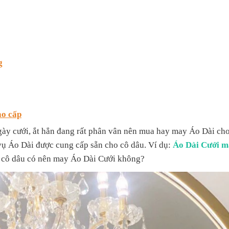
g
ao cấp
gày cưới, ắt hẳn đang rất phân vân nên mua hay may Áo Dài ch
h vụ Áo Dài được cung cấp sẵn cho cô dâu. Ví dụ:
Áo Dài Cưới m
 cô dâu có nên may Áo Dài Cưới không?