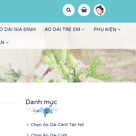
O DÀI GIA ĐÌNH
ÁO DÀI TRẺ EM
PHỤ KIỆN
ẤN
Danh mục
Chọn Áo Dài Cách Tân Nữ
Chọn Áo Dài Cưới