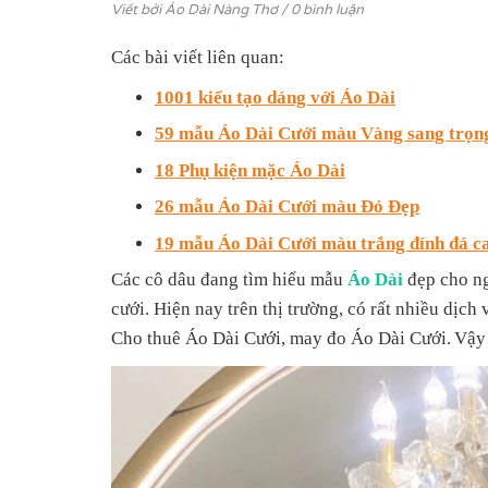
Viết bởi
Áo Dài Nàng Thơ
/ 0 bình luận
Các bài viết liên quan:
1001 kiểu tạo dáng với Áo Dài
59 mẫu Áo Dài Cưới màu Vàng sang trọn
18 Phụ kiện mặc Áo Dài
26 mẫu Áo Dài Cưới màu Đỏ Đẹp
19 mẫu Áo Dài Cưới màu trắng đính đá c
Các cô dâu đang tìm hiểu mẫu
Áo Dài
đẹp cho n
cưới. Hiện nay trên thị trường, có rất nhiều dịc
Cho thuê Áo Dài Cưới, m
ay
đo Áo Dài Cưới.
Vậy