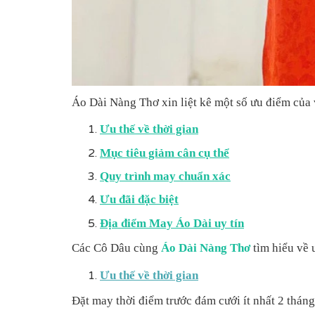
Áo Dài Nàng Thơ xin
liệt kê
một số
ưu
điểm của 
Ưu thế về thời gian
Mục tiêu giảm cân cụ thể
Quy trình may chuẩn xác
Ưu đãi đặc biệt
Địa điểm May Áo Dài uy tín
Các Cô Dâu cùng
Áo Dài Nàng Thơ
tìm hiểu về 
Ưu thế về thời gian
Đặt may thời điểm trước đám cưới ít nhất 2 tháng