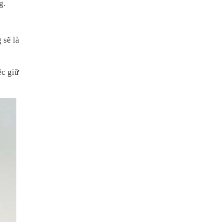
g.
 sẽ là
ệc giữ