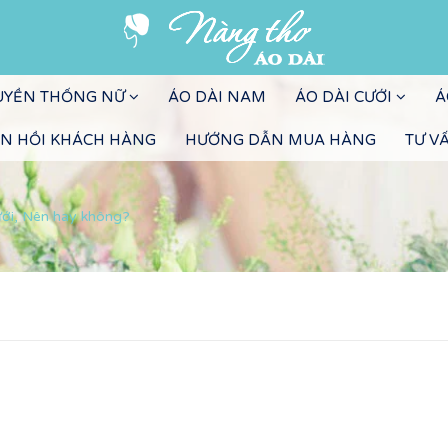
RUYỀN THỐNG NỮ
ÁO DÀI NAM
ÁO DÀI CƯỚI
Á
N HỒI KHÁCH HÀNG
HƯỚNG DẪN MUA HÀNG
TƯ V
ới, Nên hay không?