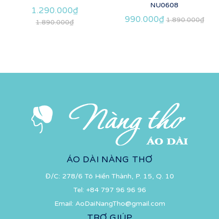
NU0608
1.290.000₫
990.000₫
1.890.000₫
1.890.000₫
ÁO DÀI NÀNG THƠ
Đ/C: 278/6 Tô Hiến Thành, P. 15, Q. 10
Tel:
+84 797 96 96 96
Email:
AoDaiNangTho@gmail.com
TRỢ GIÚP