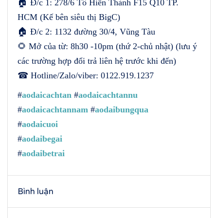
🏠 Đ/c 1: 278/6 Tô Hiến Thành F15 Q10 TP.
HCM (Kế bên siêu thị BigC)
🏠 Đ/c 2: 1132 đường 30/4, Vũng Tàu
🌻 Mở của từ: 8h30 -10pm (thứ 2-chủ nhật) (lưu ý
các trường hợp đổi trả liên hệ trước khi đến)
☎ Hotline/Zalo/viber: 0122.919.1237
#
aodaicachtan
#
aodaicachtannu
#
aodaicachtannam
#
aodaibungqua
#
aodaicuoi
#
aodaibegai
#
aodaibetrai
Bình luận