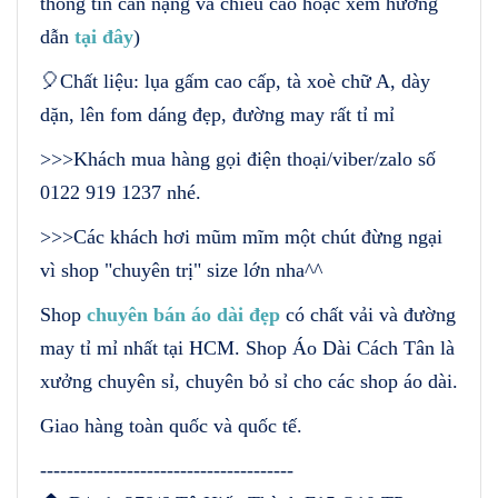
thông tin cân nặng và chiều cao hoặc xem hướng
dẫn
tại đây
)
🎈Chất liệu: lụa gấm cao cấp, tà xoè chữ A, dày
dặn, lên fom dáng đẹp, đường may rất tỉ mỉ
>>>Khách mua hàng gọi điện thoại/viber/zalo số
0122 919 1237 nhé.
>>>Các khách hơi mũm mĩm một chút đừng ngại
vì shop "chuyên trị" size lớn nha^^
Shop
chuyên bán áo dài đẹp
có chất vải và đường
may tỉ mỉ nhất tại HCM. Shop Áo Dài Cách Tân là
xưởng chuyên sỉ, chuyên bỏ sỉ cho các shop áo dài.
Giao hàng toàn quốc và quốc tế.
--------------------------------------