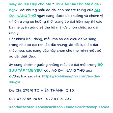
May Áo Dài Đẹp cho Mẹ
?
Thuê Áo Dài Cho Mẹ ở đâu
đẹp
? Với những mẫu áo dài cho mẹ trẻ trung của
ÁO
DÀI NÀNG THƠ
ngày càng được ưa chuộng và chiếm vị
trí lớn trong xu hướng thời trang áo dài hiện nay thì các
bà mẹ uyên ương sẽ tha hồ mà lựa chọn chiếc áo dài
ưng ý.
Rất nhiều kiểu dáng, mẫu mã áo dài điệu đà và sang
trọng như áo dài ren, áo dài nhung, áo dài lụa, áo dài
thêu hoa, các nàng dâu hãy chọn cho mẹ mình một bộ
áo dài thật đẹp.
ãy cùng chiêm ngưỡng những mẫu áo dài mới trong
BỘ
SƯU TẬP ''MẸ YÊU''
của ÁO DÀI NÀNG THƠ qua
đường link sau nhé:
https://aodainangtho.com/ao-dai-
sui-gia
Địa Chỉ: 278/6 TÔ HIẾN THÀNH, Q.10.
Sđt: 0797 96 96 96 - 077 91 91 237
#aodaicachtan
#aodaicachtannu
#aodaicachtandep
#aodaic