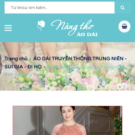
Trang chủ
ÁO DÀI TRUYỀN THỐNG TRUNG NIÊN -
SUI GIA - ĐI HỌ
Áo Dài Bà Sui Lụa Cao Cấp Màu Hồng
Đính Đá Sang Trọng