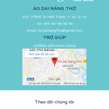
ÁO DÀI NÀNG THƠ
Đ/C: 278/6 Tô Hiến Thành, P. 15, Q. 10
Tel:
+84 797 96 96 96
Email:
AoDaiNangTho@gmail.com
TRỢ GIÚP
HƯỚNG DẪN MUA HÀNG
Theo dõi chúng tôi