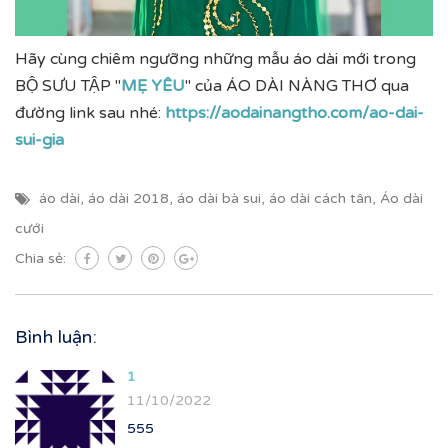
Hãy cùng chiêm ngưỡng những mẫu áo dài mới trong
BỘ SƯU TẬP ''
MẸ YÊU
'' của ÁO DÀI NÀNG THƠ qua
đường link sau nhé:
https://aodainangtho.com/ao-dai-
sui-gia
áo dài
,
áo dài 2018
,
áo dài bà sui
,
áo dài cách tân
,
Áo dài
cưới
Chia sẻ:
Bình luận:
1
11/10/2022
555