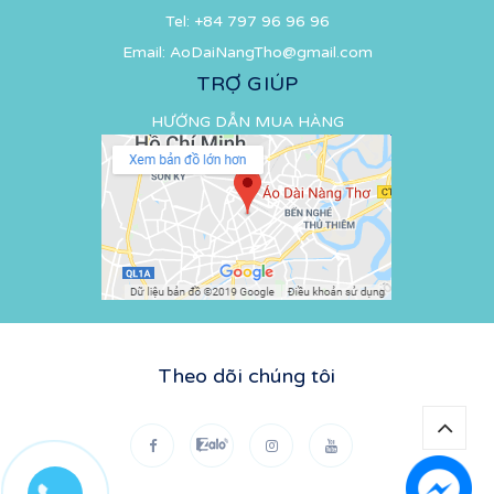
Tel:
+84 797 96 96 96
Email:
AoDaiNangTho@gmail.com
TRỢ GIÚP
HƯỚNG DẪN MUA HÀNG
Theo dõi chúng tôi