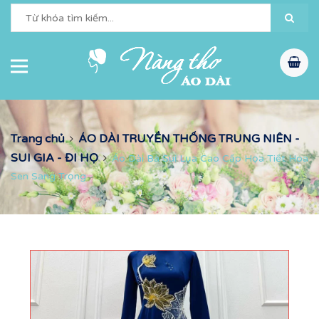
Trang chủ
ÁO DÀI TRUYỀN THỐNG TRUNG NIÊN -
SUI GIA - ĐI HỌ
Áo Dài Bà Sui Lụa Cao Cấp Họa Tiết Hoa
Sen Sang Trọng