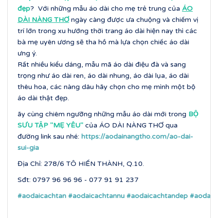
đẹp
? Với những mẫu áo dài cho mẹ trẻ trung của
ÁO
DÀI NÀNG THƠ
ngày càng được ưa chuộng và chiếm vị
trí lớn trong xu hướng thời trang áo dài hiện nay thì các
bà mẹ uyên ương sẽ tha hồ mà lựa chọn chiếc áo dài
ưng ý.
Rất nhiều kiểu dáng, mẫu mã áo dài điệu đà và sang
trọng như áo dài ren, áo dài nhung, áo dài lụa, áo dài
thêu hoa, các nàng dâu hãy chọn cho mẹ mình một bộ
áo dài thật đẹp.
ãy cùng chiêm ngưỡng những mẫu áo dài mới trong
BỘ
SƯU TẬP ''MẸ YÊU''
của ÁO DÀI NÀNG THƠ qua
đường link sau nhé:
https://aodainangtho.com/ao-dai-
sui-gia
Địa Chỉ: 278/6 TÔ HIẾN THÀNH, Q.10.
Sđt: 0797 96 96 96 - 077 91 91 237
#aodaicachtan
#aodaicachtannu
#aodaicachtandep
#aodaic