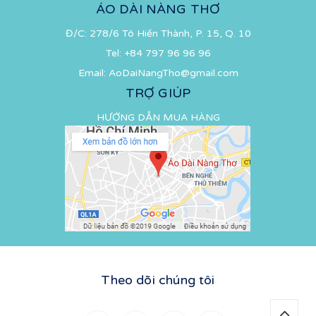
ÁO DÀI NÀNG THƠ
Đ/C: 278/6 Tô Hiến Thành, P. 15, Q. 10
Tel:
+84 797 96 96 96
Email:
AoDaiNangTho@gmail.com
TRỢ GIÚP
HƯỚNG DẪN MUA HÀNG
Theo dõi chúng tôi