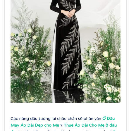
Các nàng dâu tương lai chắc chắn sẽ phân vân
Ở Đâu
May Áo Dài Đẹp cho Mẹ
?
Thuê Áo Dài Cho Mẹ ở đâu