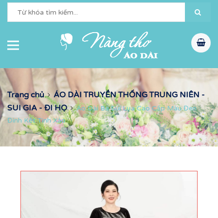
Trang chủ
ÁO DÀI TRUYỀN THỐNG TRUNG NIÊN -
SUI GIA - ĐI HỌ
Áo Dài Bà Sui Lụa Cao Cấp Màu Đen
Đính Kết Tinh Xảo