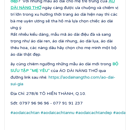
đẹp
? Với những mẫu áo dài cho mẹ trẻ trung của
ÁO
DÀI NÀNG THƠ
ngày càng được ưa chuộng và chiếm vị
trí lớn trong xu hướng thời trang áo dài hiện nay thì các
bà mẹ uyên ương sẽ tha hồ mà lựa chọn chiếc áo dài
ưng ý.
Rất nhiều kiểu dáng, mẫu mã áo dài điệu đà và sang
trọng như áo dài ren, áo dài nhung, áo dài lụa, áo dài
thêu hoa, các nàng dâu hãy chọn cho mẹ mình một bộ
áo dài thật đẹp.
ãy cùng chiêm ngưỡng những mẫu áo dài mới trong
BỘ
SƯU TẬP ''MẸ YÊU''
của ÁO DÀI NÀNG THƠ qua
đường link sau nhé:
https://aodainangtho.com/ao-dai-
sui-gia
Địa Chỉ: 278/6 TÔ HIẾN THÀNH, Q.10.
Sđt: 0797 96 96 96 - 077 91 91 237
#aodaicachtan
#aodaicachtannu
#aodaicachtandep
#aodaic