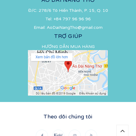
Đ/C: 278/6 Tô Hiến Thành, P. 15, Q. 10
Tel:
+84 797 96 96 96
Email:
AoDaiNangTho@gmail.com
TRỢ GIÚP
HƯỚNG DẪN MUA HÀNG
Theo dõi chúng tôi