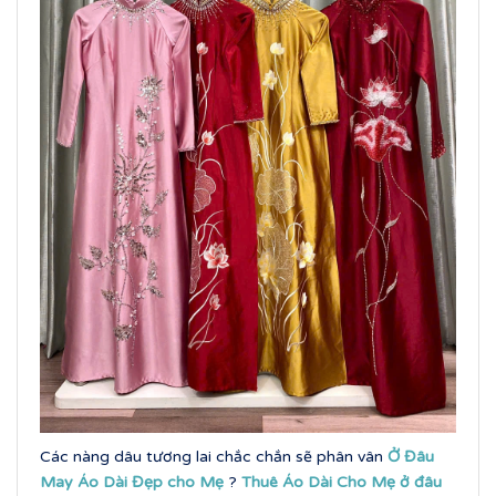
Các nàng dâu tương lai chắc chắn sẽ phân vân
Ở Đâu
May Áo Dài Đẹp cho Mẹ
?
Thuê Áo Dài Cho Mẹ ở đâu