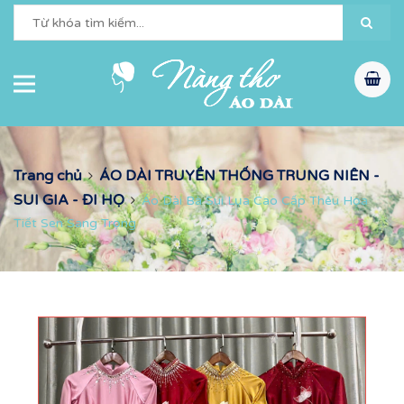
Trang chủ
ÁO DÀI TRUYỀN THỐNG TRUNG NIÊN -
SUI GIA - ĐI HỌ
Áo Dài Bà Sui Lụa Cao Cấp Thêu Họa
Tiết Sen Sang Trọng