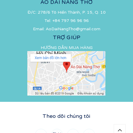
ÁO DÀI NÀNG THƠ
Đ/C: 278/6 Tô Hiến Thành, P. 15, Q. 10
Tel:
+84 797 96 96 96
Email:
AoDaiNangTho@gmail.com
TRỢ GIÚP
HƯỚNG DẪN MUA HÀNG
Theo dõi chúng tôi