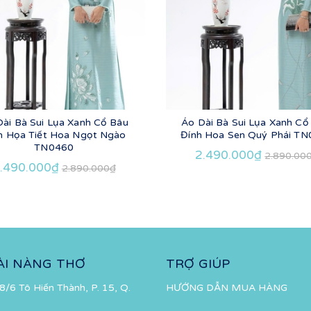
Dài Bà Sui Lụa Xanh Cổ Bâu
Áo Dài Bà Sui Lụa Xanh Cổ
h Họa Tiết Hoa Ngọt Ngào
Đính Hoa Sen Quý Phái T
TN0460
2.490.000₫
2.890.00
.490.000₫
2.890.000₫
ÀI NÀNG THƠ
TRỢ GIÚP
8/6 Tô Hiến Thành, P. 15, Q.
HƯỚNG DẪN MUA HÀNG