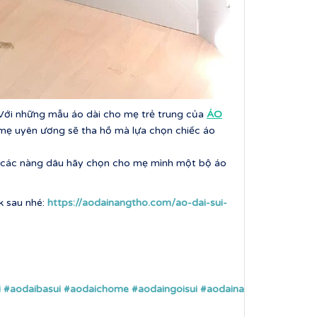
Với những mẫu áo dài cho mẹ trẻ trung của
ÁO
à mẹ uyên ương sẽ tha hồ mà lựa chọn chiếc áo
oa, các nàng dâu hãy chọn cho mẹ mình một bộ áo
 sau nhé:
https://aodainangtho.com/ao-dai-sui-
i
#aodaibasui
#aodaichome
#aodaingoisui
#aodainangtho
#aodaic