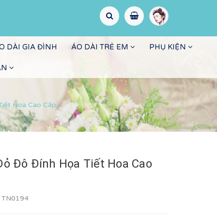
O DÀI GIA ĐÌNH
ÁO DÀI TRẺ EM
PHỤ KIỆN
ẤN
Tiết Hoa Cao Cấp
 Đỏ Đô Đính Họa Tiết Hoa Cao
:
TN0194