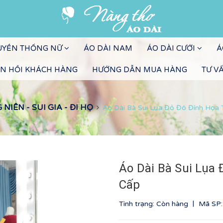
RUYỀN THỐNG NỮ
ÁO DÀI NAM
ÁO DÀI CƯỚI
Á
N HỒI KHÁCH HÀNG
HƯỚNG DẪN MUA HÀNG
TƯ V
IÊN - SUI GIA - ĐI HỌ
Áo Dài Bà Sui Lụa Đỏ Đô Đính Họa 
Áo Dài Bà Sui Lụa
Cấp
|
Tình trạng: Còn hàng
Mã SP