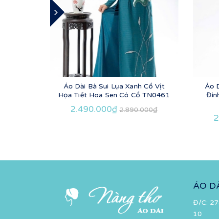
Áo Dài Bà Sui Lụa Xanh Cổ Vịt
Áo 
Họa Tiết Hoa Sen Có Cổ TN0461
Đín
2.490.000₫
2.890.000₫
2
ÁO D
Đ/C: 27
10