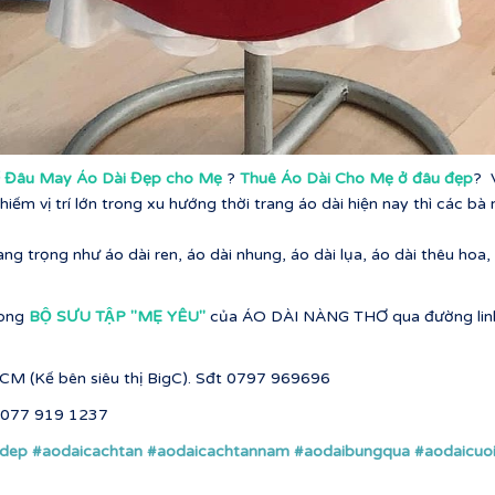
 Đâu May Áo Dài Đẹp cho Mẹ
?
Thuê Áo Dài Cho Mẹ ở đâu đẹp
? 
ếm vị trí lớn trong xu hướng thời trang áo dài hiện nay thì các b
ang trọng như áo dài ren, áo dài nhung, áo dài lụa, áo dài thêu h
trong
BỘ SƯU TẬP ''MẸ YÊU''
của ÁO DÀI NÀNG THƠ qua đường link
HCM (Kế bên siêu thị BigC). Sđt 0797 969696
t 077 919 1237
ndep
#aodaicachtan
#aodaicachtannam
#aodaibungqua
#aodaicuo