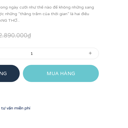
ong ngày cưới như thế nào để không những sang
c những “thăng trầm của thời gian” là hai điều
ÀNG THƠ...
2.890.000₫
+
ÀNG
MUA HÀNG
tư vấn miễn phí