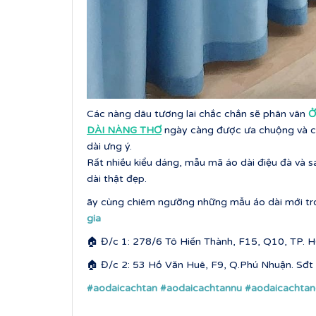
Các nàng dâu tương lai chắc chắn sẽ phân vân
Ở
DÀI NÀNG THƠ
ngày càng được ưa chuộng và chi
dài ưng ý.
Rất nhiều kiểu dáng, mẫu mã áo dài điệu đà và s
dài thật đẹp.
ãy cùng chiêm ngưỡng những mẫu áo dài mới 
gia
🏠 Đ/c 1: 278/6 Tô Hiến Thành, F15, Q10, TP. 
🏠 Đ/c 2: 53 Hồ Văn Huê, F9, Q.Phú Nhuận. Sđ
#aodaicachtan
#aodaicachtannu
#aodaicachta