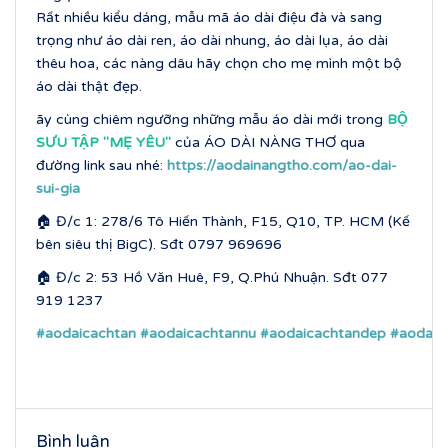
Rất nhiều kiểu dáng, mẫu mã áo dài điệu đà và sang
trọng như áo dài ren, áo dài nhung, áo dài lụa, áo dài
thêu hoa, các nàng dâu hãy chọn cho mẹ mình một bộ
áo dài thật đẹp.
ãy cùng chiêm ngưỡng những mẫu áo dài mới trong
BỘ
SƯU TẬP ''MẸ YÊU''
của ÁO DÀI NÀNG THƠ qua
đường link sau nhé:
https://aodainangtho.com/ao-dai-
sui-gia
🏠 Đ/c 1: 278/6 Tô Hiến Thành, F15, Q10, TP. HCM (Kế
bên siêu thị BigC). Sđt 0797 969696
🏠 Đ/c 2: 53 Hồ Văn Huê, F9, Q.Phú Nhuận. Sđt 077
919 1237
#aodaicachtan
#aodaicachtannu
#aodaicachtandep
#aodaic
Bình luận