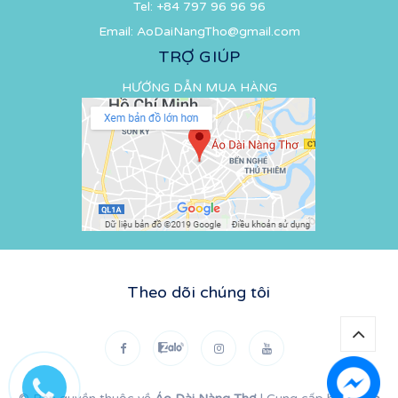
Tel:
+84 797 96 96 96
Email:
AoDaiNangTho@gmail.com
TRỢ GIÚP
HƯỚNG DẪN MUA HÀNG
Theo dõi chúng tôi