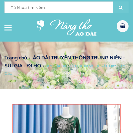
Trang chủ
ÁO DÀI TRUYỀN THỐNG TRUNG NIÊN -
SUI GIA - ĐI HỌ
Áo Dài Bà Sui Lụa Xanh Lá Kết Hạt Cao
Cấp