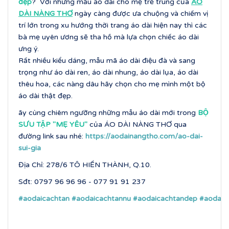
đẹp
? Với những mẫu áo dài cho mẹ trẻ trung của
ÁO
DÀI NÀNG THƠ
ngày càng được ưa chuộng và chiếm vị
trí lớn trong xu hướng thời trang áo dài hiện nay thì các
bà mẹ uyên ương sẽ tha hồ mà lựa chọn chiếc áo dài
ưng ý.
Rất nhiều kiểu dáng, mẫu mã áo dài điệu đà và sang
trọng như áo dài ren, áo dài nhung, áo dài lụa, áo dài
thêu hoa, các nàng dâu hãy chọn cho mẹ mình một bộ
áo dài thật đẹp.
ãy cùng chiêm ngưỡng những mẫu áo dài mới trong
BỘ
SƯU TẬP ''MẸ YÊU''
của ÁO DÀI NÀNG THƠ qua
đường link sau nhé:
https://aodainangtho.com/ao-dai-
sui-gia
Địa Chỉ: 278/6 TÔ HIẾN THÀNH, Q.10.
Sđt: 0797 96 96 96 - 077 91 91 237
#aodaicachtan
#aodaicachtannu
#aodaicachtandep
#aodaic