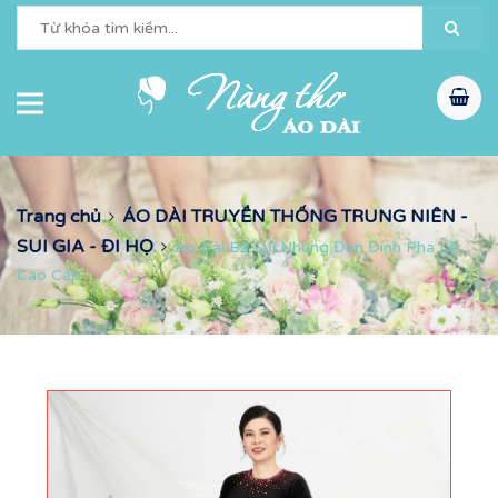
Trang chủ
ÁO DÀI TRUYỀN THỐNG TRUNG NIÊN -
SUI GIA - ĐI HỌ
Áo Dài Bà Sui Nhung Đen Đính Pha Lê
Cao Cấp