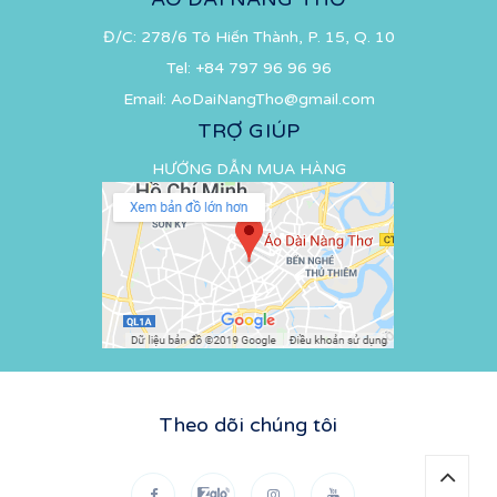
Đ/C: 278/6 Tô Hiến Thành, P. 15, Q. 10
Tel:
+84 797 96 96 96
Email:
AoDaiNangTho@gmail.com
TRỢ GIÚP
HƯỚNG DẪN MUA HÀNG
Theo dõi chúng tôi