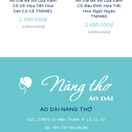
Áo Dài Bà Sui Lụa Xanh
Áo Dài Bà Sui Lụa Xanh
Cổ Vịt Họa Tiết Hoa
Cổ Bâu Đính Họa Tiết
Sen Có Cổ TN0461
Hoa Ngọt Ngào
TN0460
2.490.000₫
2.490.000₫
2.890.000₫
2.890.000₫
ÁO DÀI NÀNG THƠ
Đ/C: 278/6 Tô Hiến Thành, P. 15, Q. 10
Tel:
+84 797 96 96 96