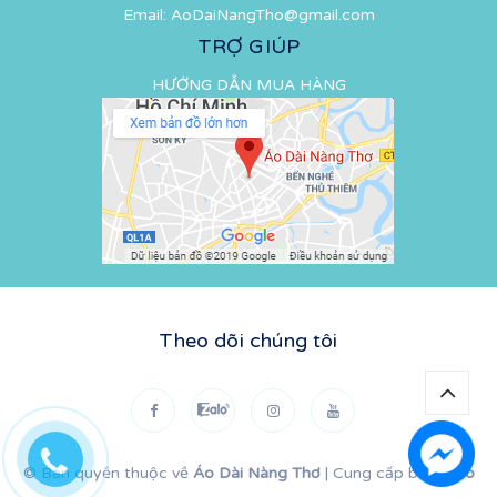
Email:
AoDaiNangTho@gmail.com
TRỢ GIÚP
HƯỚNG DẪN MUA HÀNG
Theo dõi chúng tôi
© Bản quyền thuộc về
Áo Dài Nàng Thơ
|
Cung cấp bởi
Sapo