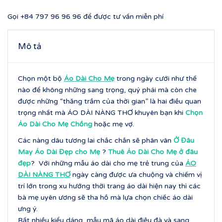
Gọi
+84 797 96 96 96
để được tư vấn miễn phí
Mô tả
Chọn một bộ
Áo Dài Cho Mẹ
trong ngày cưới như thế
nào để không những sang trọng, quý phái mà còn che
được những “thăng trầm của thời gian” là hai điều quan
trọng nhất mà ÁO DÀI NÀNG THƠ khuyên bạn khi
Chọn
Áo Dài Cho Mẹ Chồng
hoặc mẹ vợ.
Các nàng dâu tương lai chắc chắn sẽ phân vân
Ở Đâu
May Áo Dài Đẹp cho Mẹ
?
Thuê Áo Dài Cho Mẹ ở đâu
đẹp
? Với những mẫu áo dài cho mẹ trẻ trung của
ÁO
DÀI NÀNG THƠ
ngày càng được ưa chuộng và chiếm vị
trí lớn trong xu hướng thời trang áo dài hiện nay thì các
bà mẹ uyên ương sẽ tha hồ mà lựa chọn chiếc áo dài
ưng ý.
Rất nhiều kiểu dáng, mẫu mã áo dài điệu đà và sang