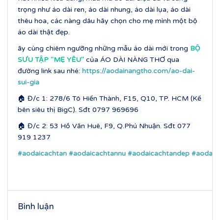
trọng như áo dài ren, áo dài nhung, áo dài lụa, áo dài
thêu hoa, các nàng dâu hãy chọn cho mẹ mình một bộ
áo dài thật đẹp.
ãy cùng chiêm ngưỡng những mẫu áo dài mới trong
BỘ
SƯU TẬP ''MẸ YÊU''
của ÁO DÀI NÀNG THƠ qua
đường link sau nhé:
https://aodainangtho.com/ao-dai-
sui-gia
🏠 Đ/c 1: 278/6 Tô Hiến Thành, F15, Q10, TP. HCM (Kế
bên siêu thị BigC). Sđt 0797 969696
🏠 Đ/c 2: 53 Hồ Văn Huê, F9, Q.Phú Nhuận. Sđt 077
919 1237
#aodaicachtan
#aodaicachtannu
#aodaicachtandep
#aodaic
Bình luận