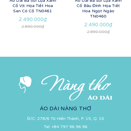
Áo Dài Bà Sui Lụa Xanh
Áo Dài Bà Sui Lụa Xanh
Cổ Vịt Họa Tiết Hoa
Cổ Bâu Đính Họa Tiết
Sen Có Cổ TN0461
Hoa Ngọt Ngào
TN0460
2.490.000₫
2.490.000₫
2.890.000₫
2.890.000₫
ÁO DÀI NÀNG THƠ
Đ/C: 278/6 Tô Hiến Thành, P. 15, Q. 10
Tel:
+84 797 96 96 96