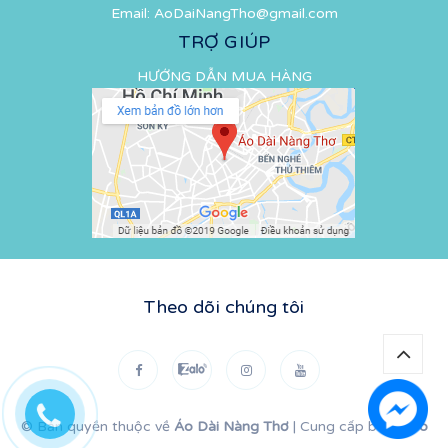
Email:
AoDaiNangTho@gmail.com
TRỢ GIÚP
HƯỚNG DẪN MUA HÀNG
Theo dõi chúng tôi
© Bản quyền thuộc về
Áo Dài Nàng Thơ
|
Cung cấp bởi
Sapo