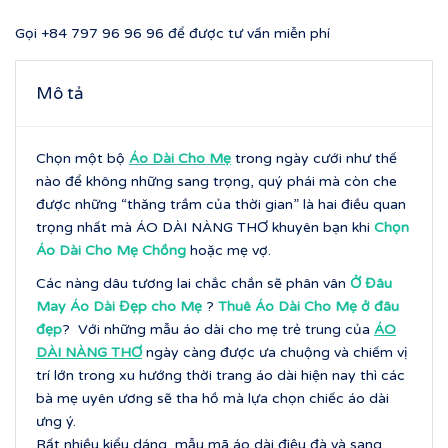
Gọi
+84 797 96 96 96
để được tư vấn miễn phí
Mô tả
Chọn một bộ
Áo Dài Cho Mẹ
trong ngày cưới như thế
nào để không những sang trọng, quý phái mà còn che
được những “thăng trầm của thời gian” là hai điều quan
trọng nhất mà ÁO DÀI NÀNG THƠ khuyên bạn khi
Chọn
Áo Dài Cho Mẹ Chồng
hoặc mẹ vợ.
Các nàng dâu tương lai chắc chắn sẽ phân vân
Ở Đâu
May Áo Dài Đẹp cho Mẹ
?
Thuê Áo Dài Cho Mẹ ở đâu
đẹp
? Với những mẫu áo dài cho mẹ trẻ trung của
ÁO
DÀI NÀNG THƠ
ngày càng được ưa chuộng và chiếm vị
trí lớn trong xu hướng thời trang áo dài hiện nay thì các
bà mẹ uyên ương sẽ tha hồ mà lựa chọn chiếc áo dài
ưng ý.
Rất nhiều kiểu dáng, mẫu mã áo dài điệu đà và sang