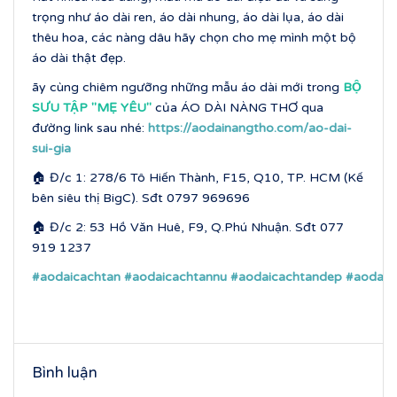
trọng như áo dài ren, áo dài nhung, áo dài lụa, áo dài
thêu hoa, các nàng dâu hãy chọn cho mẹ mình một bộ
áo dài thật đẹp.
ãy cùng chiêm ngưỡng những mẫu áo dài mới trong
BỘ
SƯU TẬP ''MẸ YÊU''
của ÁO DÀI NÀNG THƠ qua
đường link sau nhé:
https://aodainangtho.com/ao-dai-
sui-gia
🏠 Đ/c 1: 278/6 Tô Hiến Thành, F15, Q10, TP. HCM (Kế
bên siêu thị BigC). Sđt 0797 969696
🏠 Đ/c 2: 53 Hồ Văn Huê, F9, Q.Phú Nhuận. Sđt 077
919 1237
#aodaicachtan
#aodaicachtannu
#aodaicachtandep
#aodaic
Bình luận