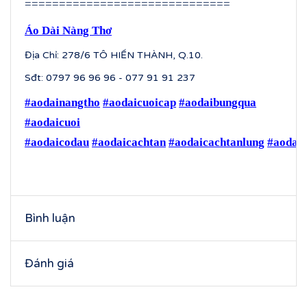
==============================
Áo Dài Nàng Thơ
Địa Chỉ: 278/6 TÔ HIẾN THÀNH, Q.10.
Sđt: 0797 96 96 96 - 077 91 91 237
#aodainangtho
#aodaicuoicap
#aodaibungqua
#aodaicuoi
#aodaicodau
#aodaicachtan
#aodaicachtanlung
#aodaic
Bình luận
Đánh giá