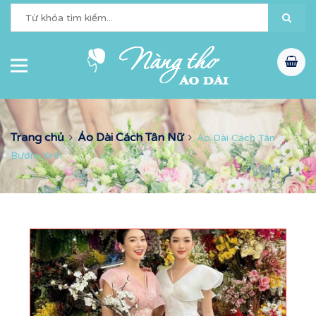
Trang chủ
Áo Dài Cách Tân Nữ
Áo Dài Cách Tân
Bướm Xinh