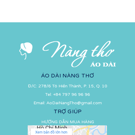
ÁO DÀI NÀNG THƠ
Đ/C: 278/6 Tô Hiến Thành, P. 15, Q. 10
Tel:
+84 797 96 96 96
Email:
AoDaiNangTho@gmail.com
TRỢ GIÚP
HƯỚNG DẪN MUA HÀNG