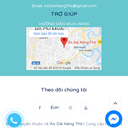
Email:
AoDaiNangTho@gmail.com
TRỢ GIÚP
HƯỚNG DẪN MUA HÀNG
Theo dõi chúng tôi
© Bản quyền thuộc về
Áo Dài Nàng Thơ
|
Cung cấp bởi
Sapo