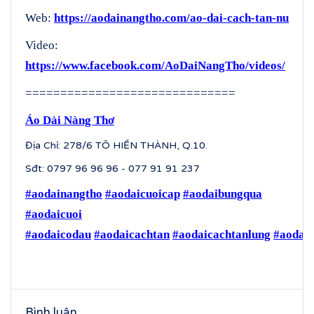
Web:
https://aodainangtho.com/ao-dai-cach-tan-nu
Video:
https://www.facebook.com/AoDaiNangTho/videos/
==============================
Áo Dài Nàng Thơ
Địa Chỉ: 278/6 TÔ HIẾN THÀNH, Q.10.
Sđt: 0797 96 96 96 - 077 91 91 237
#aodainangtho
#aodaicuoicap
#aodaibungqua
#aodaicuoi
#aodaicodau
#aodaicachtan
#aodaicachtanlung
#aodaic
Bình luận