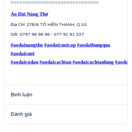
==============================
Áo Dài Nàng Thơ
Địa Chỉ: 278/6 TÔ HIẾN THÀNH, Q.10.
Sđt: 0797 96 96 96 - 077 91 91 237
#aodainangtho
#aodaicuoicap
#aodaibungqua
#aodaicuoi
#aodaicodau
#aodaicachtan
#aodaicachtanlung
#aodaic
Bình luận
Đánh giá