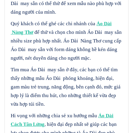
Dài may sẵn có thể thử để xem mẫu nào phù hợp với
dáng người của mình.
Quý khách có thể ghé các chi nhánh của
Áo Dài
Nàng Thơ
để thử và chọn cho mình Áo Dài may sẵn
nhiều size phù hợp nhất. Áo Dài Nàng Thơ cung cấp
Áo Dài may sẵn với form dáng không hề kén dáng
người, nét duyên dáng cho người mặc.
Tìm mua Áo Dài may sẵn ở đây, các bạn có thể tìm
thấy những mẫu Áo Dài phóng khoáng, hiện đại,
gam màu trẻ trung, năng động, bên cạnh đó, mức giá
hợp lý là điểm thu hút, cho những thiết kế vừa đẹp
vừa hợp túi tiền.
Hi vọng với những chia sẻ xu hướng mẫu
Áo Dài
Cách Tân Lửng
, hiện đại đẹp nhất sẽ giúp các bạn
lựa chọn được cho mình những tà Áo Dài đẹp phù