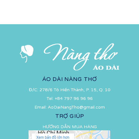
ÁO DÀI NÀNG THƠ
Đ/C: 278/6 Tô Hiến Thành, P. 15, Q. 10
Tel:
+84 797 96 96 96
Email:
AoDaiNangTho@gmail.com
TRỢ GIÚP
HƯỚNG DẪN MUA HÀNG