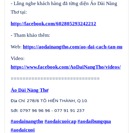
- Lắng nghe khách hàng đã từng diện Áo Dài Nàng
Thơ tại:
http://facebook.com/602805293242212
- Tham khảo thêm:
Web:
https://aodainangtho.com/ao-dai-cach-tan-nu
Video:
https://www.facebook.com/AoDaiNangTho/videos/
==============================
Áo Dài Nàng Thơ
Địa Chỉ: 278/6 TÔ HIẾN THÀNH, Q.10.
Sđt: 0797 96 96 96 - 077 91 91 237
#aodainangtho
#aodaicuoicap
#aodaibungqua
#aodaicuoi