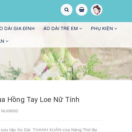
O DÀI GIA ĐÌNH
ÁO DÀI TRẺ EM
PHỤ KIỆN
ẤN
ụa Hồng Tay Loe Nữ Tính
:
NU0600
ộ sưu tập Áo Dài THANH XUÂN của Nàng Thơ lấy