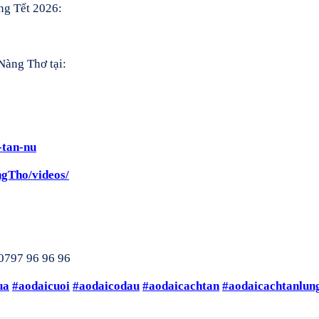
g Tết 2026:
Nàng Thơ tại:
-tan-nu
gTho/videos/
0797 96 96 96
ua
#aodaicuoi
#aodaicodau
#aodaicachtan
#aodaicachtanlun