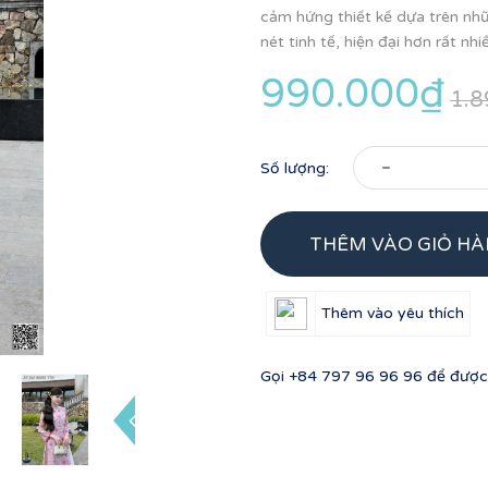
cảm hứng thiết kế dựa trên n
nét tinh tế, hiện đại hơn rất nhiề
990.000₫
1.8
-
Số lượng:
THÊM VÀO GIỎ H
Thêm vào yêu thích
Gọi
+84 797 96 96 96
để được 