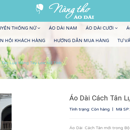
RUYỀN THỐNG NỮ
ÁO DÀI NAM
ÁO DÀI CƯỚI
Á
N HỒI KHÁCH HÀNG
HƯỚNG DẪN MUA HÀNG
TƯ V
 Tân Lụa Hồng Tay Loe Nữ Tính
Áo Dài Cách Tân L
|
Tình trạng: Còn hàng
Mã SP
Áo Dài Cách Tân mới trong B