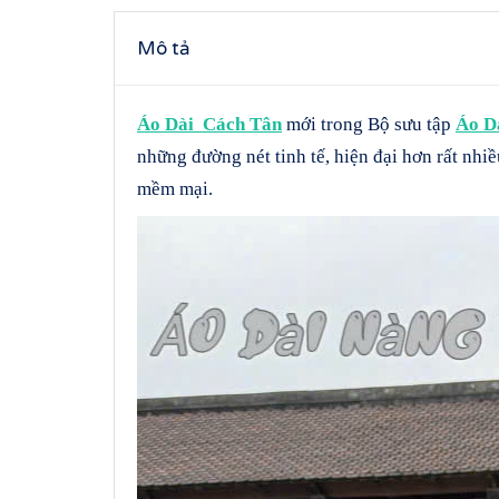
Mô tả
Áo Dài Cách Tân
mới trong Bộ sưu tập
Áo 
những đường nét tinh tế, hiện đại hơn rất nhiề
mềm mại.