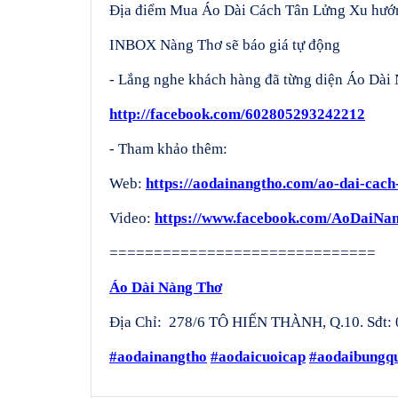
Địa điểm Mua Áo Dài Cách Tân Lửng Xu hướn
INBOX Nàng Thơ sẽ báo giá tự động
- Lắng nghe khách hàng đã từng diện Áo Dài 
http://facebook.com/602805293242212
- Tham khảo thêm:
Web:
https://aodainangtho.com/ao-dai-cach
Video:
https://www.facebook.com/AoDaiNan
==============================
Áo Dài Nàng Thơ
Địa Chỉ: 278/6 TÔ HIẾN THÀNH, Q.10. Sđt: 
#aodainangtho
#aodaicuoicap
#aodaibungq