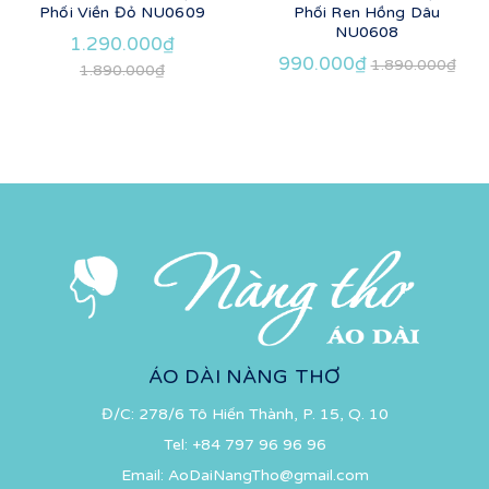
Phối Viền Đỏ NU0609
Phối Ren Hồng Dâu
NU0608
1.290.000₫
990.000₫
1.890.000₫
1.890.000₫
ÁO DÀI NÀNG THƠ
Đ/C: 278/6 Tô Hiến Thành, P. 15, Q. 10
Tel:
+84 797 96 96 96
Email:
AoDaiNangTho@gmail.com