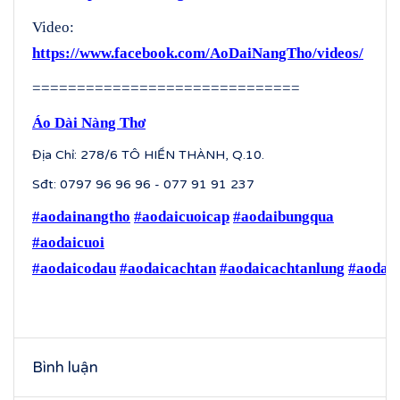
Video:
https://www.facebook.com/AoDaiNangTho/videos/
==============================
Áo Dài Nàng Thơ
Địa Chỉ: 278/6 TÔ HIẾN THÀNH, Q.10.
Sđt: 0797 96 96 96 - 077 91 91 237
#aodainangtho
#aodaicuoicap
#aodaibungqua
#aodaicuoi
#aodaicodau
#aodaicachtan
#aodaicachtanlung
#aodaic
Bình luận