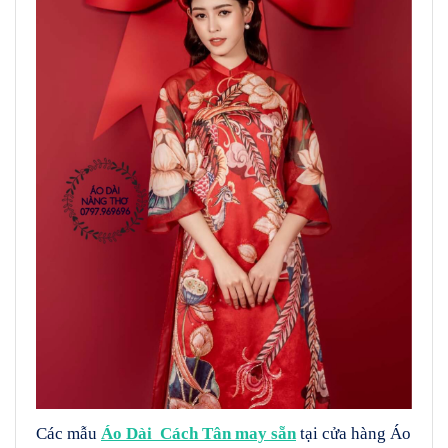
Các mẫu
Áo Dài Cách Tân may sẵn
tại cửa hàng Áo