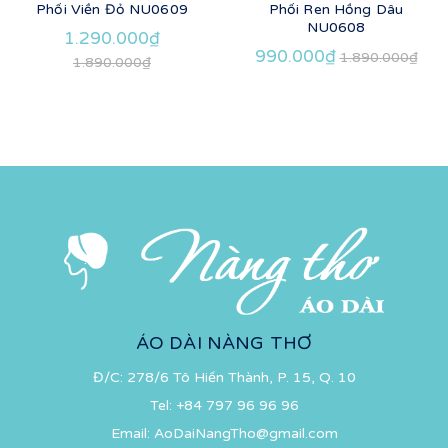
Phối Viền Đỏ NU0609
Phối Ren Hồng Dâu
NU0608
1.290.000₫
990.000₫
1.890.000₫
1.890.000₫
ÁO DÀI NÀNG THƠ
Đ/C: 278/6 Tô Hiến Thành, P. 15, Q. 10
Tel:
+84 797 96 96 96
Email:
AoDaiNangTho@gmail.com