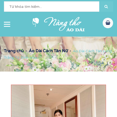
Trang chủ
Áo Dài Cách Tân Nữ
Áo Dài Cách Tân Lửng
Trắng Tơ Đính Hoa