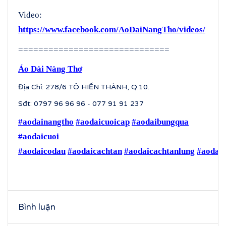
Video:
https://www.facebook.com/AoDaiNangTho/videos/
==============================
Áo Dài Nàng Thơ
Địa Chỉ: 278/6 TÔ HIẾN THÀNH, Q.10.
Sđt: 0797 96 96 96 - 077 91 91 237
#aodainangtho
#aodaicuoicap
#aodaibungqua
#aodaicuoi
#aodaicodau
#aodaicachtan
#aodaicachtanlung
#aodaic
Bình luận