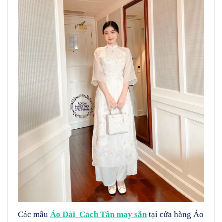
Các mẫu
Áo Dài Cách Tân may sẵn
tại cửa hàng Áo