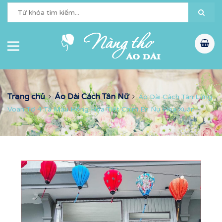
Trang chủ
Áo Dài Cách Tân Nữ
Áo Dài Cách Tân Lửng
Voan Tơ 4 Tà Màu Hồng Họa Tiết Chim Én Nụ Hoa Xuân