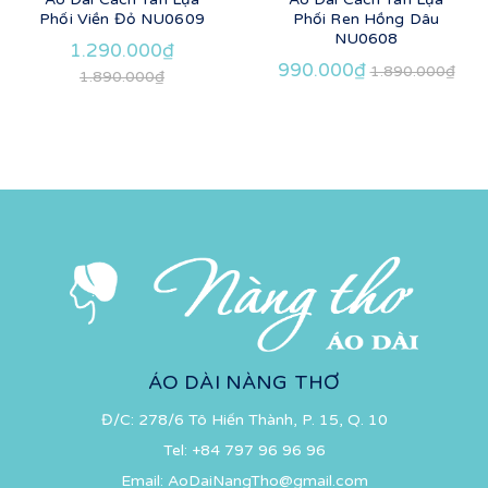
Phối Viền Đỏ NU0609
Phối Ren Hồng Dâu
NU0608
1.290.000₫
990.000₫
1.890.000₫
1.890.000₫
ÁO DÀI NÀNG THƠ
Đ/C: 278/6 Tô Hiến Thành, P. 15, Q. 10
Tel:
+84 797 96 96 96
Email:
AoDaiNangTho@gmail.com