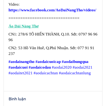
Video:
https://www.facebook.com/AoDaiNangTho/videos/
==============================
Áo Dài Nàng Thơ
CN1: 278/6 TÔ HIẾN THÀNH, Q.10. Sđt: 0797 96 96
96
CN2: 53 Hồ Văn Huê, Q.Phú Nhuận. Sđt: 077 91 91
237
#aodainangtho
#aodaicuoicap
#aodaibungqua
#aodaicuoi
#aodaicodau
#aodai2020 #aodai2021
#aodaitet2021 #aodaicachtan #aodaicachtanlung
Bình luận