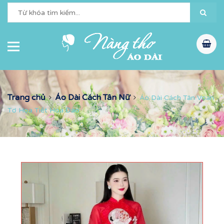
Trang chủ
Áo Dài Cách Tân Nữ
Áo Dài Cách Tân Voan
Tơ Họa Tiết Hoa Đào