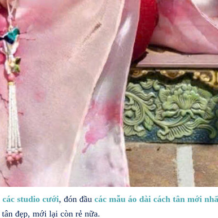
 các studio cưới
, đón đầu
các mẫu áo dài cách tân mới nhấ
tân đẹp, mới lại còn rẻ nữa.