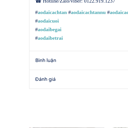
☎ Hotline/Zalo/viber: 0122.919.1237
#
aodaicachtan
#
aodaicachtannu
#
aodaica
#
aodaicuoi
#
aodaibegai
#
aodaibetrai
Bình luận
Đánh giá