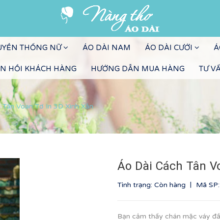
RUYỀN THỐNG NỮ
ÁO DÀI NAM
ÁO DÀI CƯỚI
Á
N HỒI KHÁCH HÀNG
HƯỚNG DẪN MUA HÀNG
TƯ V
 Tân Voan Tơ In 3D Xinh Xắn
Áo Dài Cách Tân V
|
Tình trạng: Còn hàng
Mã SP
Bạn cảm thấy chán mặc váy đầ