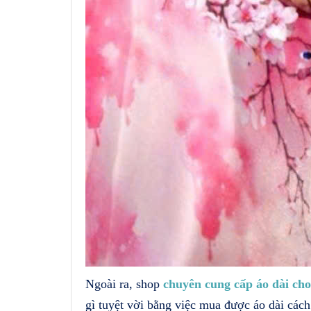
Ngoài ra, shop
chuyên cung cấp áo dài cho
gì tuyệt vời bằng việc mua được áo dài cách 