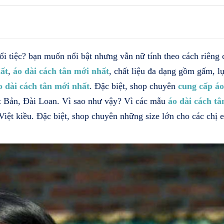
i tiệc? bạn muốn nổi bật nhưng vẫn nữ tính theo cách riêng
ất
,
áo dài cách tân mới nhất
, chất liệu đa dạng gồm gấm, lụ
o dài cách tân mới nhất
. Đặc biệt, shop chuyên
cung cấp áo
 Bản, Đài Loan. Vì sao như vậy? Vì các mẫu
áo dài cách tâ
 Việt kiều. Đặc biệt, shop chuyên những size lớn cho các c