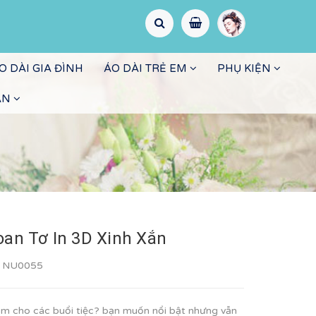
O DÀI GIA ĐÌNH
ÁO DÀI TRẺ EM
PHỤ KIỆN
ẤN
oan Tơ In 3D Xinh Xắn
:
NU0055
m cho các buổi tiệc? bạn muốn nổi bật nhưng vẫn