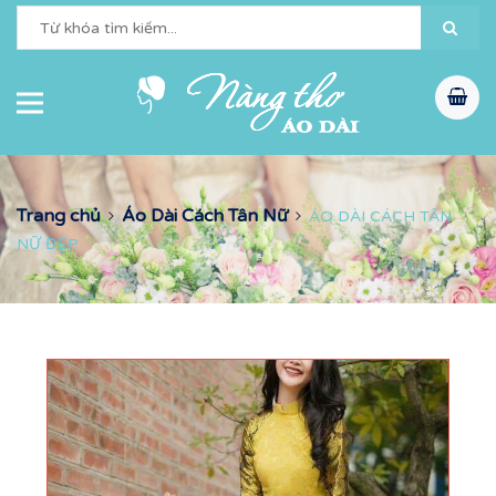
Trang chủ
Áo Dài Cách Tân Nữ
ÁO DÀI CÁCH TÂN
NỮ ĐẸP