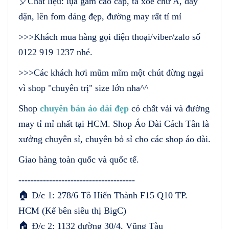
🎈Chất liệu: lụa gấm cao cấp, tà xoè chữ A, dày
dặn, lên fom dáng đẹp, đường may rất tỉ mỉ
>>>Khách mua hàng gọi điện thoại/viber/zalo số
0122 919 1237 nhé.
>>>Các khách hơi mũm mĩm một chút đừng ngại
vì shop "chuyên trị" size lớn nha^^
Shop
chuyên bán áo dài đẹp
có chất vải và đường
may tỉ mỉ nhất tại HCM. Shop Áo Dài Cách Tân là
xưởng chuyên sỉ, chuyên bỏ sỉ cho các shop áo dài.
Giao hàng toàn quốc và quốc tế.
--------------------------------------
🏠 Đ/c 1: 278/6 Tô Hiến Thành F15 Q10 TP.
HCM (Kế bên siêu thị BigC)
🏠 Đ/c 2: 1132 đường 30/4, Vũng Tàu