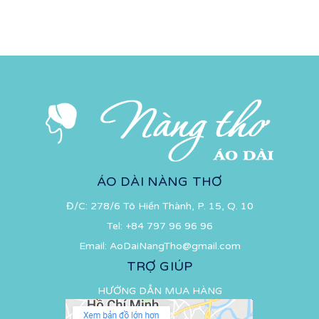
ÁO DÀI NÀNG THƠ
Đ/C: 278/6 Tô Hiến Thành, P. 15, Q. 10
Tel:
+84 797 96 96 96
Email:
AoDaiNangTho@gmail.com
TRỢ GIÚP
HƯỚNG DẪN MUA HÀNG