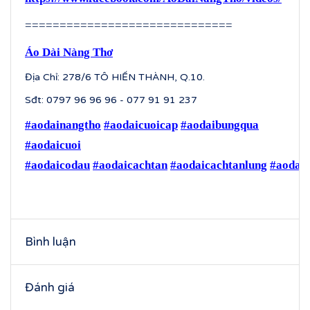
==============================
Áo Dài Nàng Thơ
Địa Chỉ: 278/6 TÔ HIẾN THÀNH, Q.10.
Sđt: 0797 96 96 96 - 077 91 91 237
#aodainangtho
#aodaicuoicap
#aodaibungqua
#aodaicuoi
#aodaicodau
#aodaicachtan
#aodaicachtanlung
#aodaic
Bình luận
Đánh giá