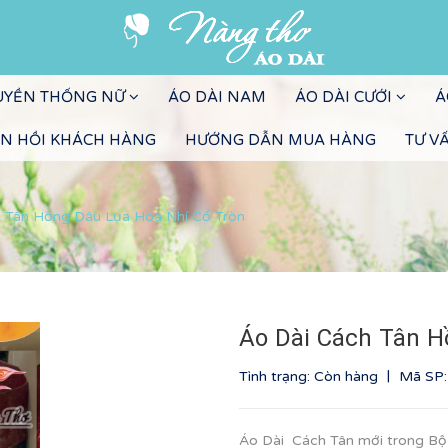
RUYỀN THỐNG NỮ
ÁO DÀI NAM
ÁO DÀI CƯỚI
Á
N HỒI KHÁCH HÀNG
HƯỚNG DẪN MUA HÀNG
TƯ V
 Tân Hồng Dâu Lụa Hoa Nhí Cổ Tròn
Áo Dài Cách Tân H
|
Tình trạng: Còn hàng
Mã SP
Áo Dài Cách Tân mới trong B