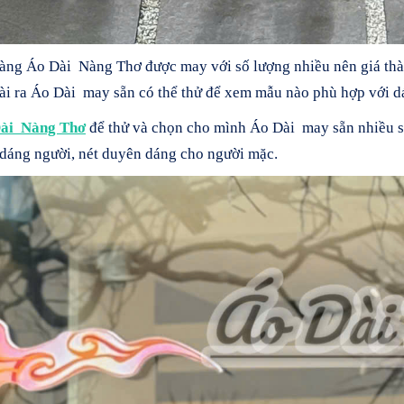
hàng Áo Dài Nàng Thơ được may với số lượng nhiều nên giá thàn
oài ra Áo Dài may sẵn có thể thử để xem mẫu nào phù hợp với d
ài Nàng Thơ
để thử và chọn cho mình Áo Dài may sẵn nhiều s
dáng người, nét duyên dáng cho người mặc.