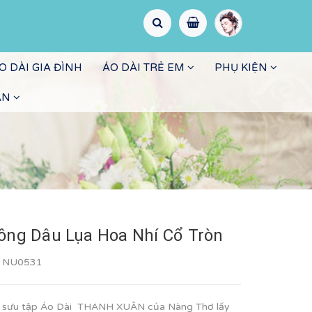
O DÀI GIA ĐÌNH
ÁO DÀI TRẺ EM
PHỤ KIỆN
ẤN
ồng Dâu Lụa Hoa Nhí Cổ Tròn
:
NU0531
ộ sưu tập Áo Dài THANH XUÂN của Nàng Thơ lấy