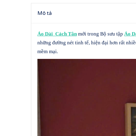
Mô tả
Áo Dài Cách Tân
mới trong Bộ sưu tập
Áo 
những đường nét tinh tế, hiện đại hơn rất nhiề
mềm mại.