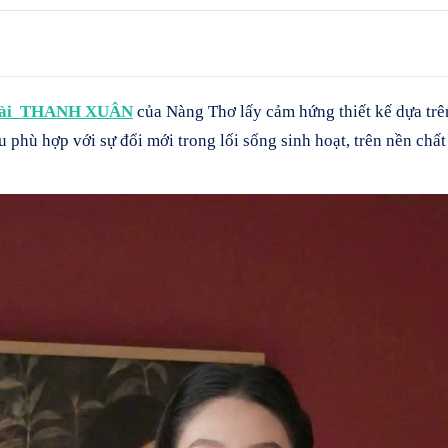
Dài THANH XUÂN
của Nàng Thơ lấy cảm hứng thiết kế dựa tr
u phù hợp với sự đổi mới trong lối sống sinh hoạt, trên nền chất