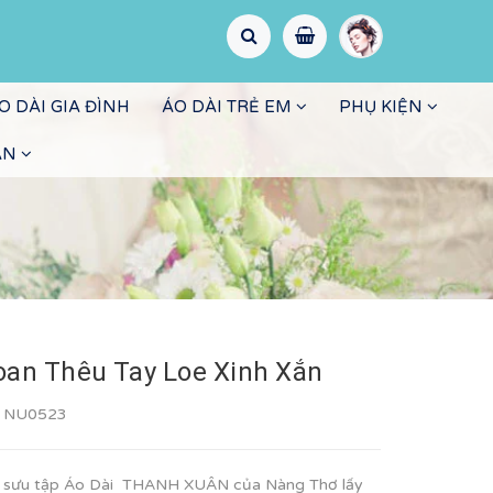
O DÀI GIA ĐÌNH
ÁO DÀI TRẺ EM
PHỤ KIỆN
ẤN
oan Thêu Tay Loe Xinh Xắn
:
NU0523
ộ sưu tập Áo Dài THANH XUÂN của Nàng Thơ lấy