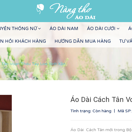
RUYỀN THỐNG NỮ
ÁO DÀI NAM
ÁO DÀI CƯỚI
Á
N HỒI KHÁCH HÀNG
HƯỚNG DẪN MUA HÀNG
TƯ V
 Tân Voan Thêu Tay Loe Xinh Xắn
Áo Dài Cách Tân V
|
Tình trạng: Còn hàng
Mã SP
Áo Dài Cách Tân mới trong B