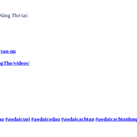
Nàng Thơ tại:
-tan-nu
gTho/videos/
ua
#aodaicuoi
#aodaicodau
#aodaicachtan
#aodaicachtanlun