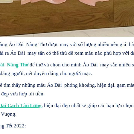
hàng Áo Dài Nàng Thơ được may với số lượng nhiều nên giá thàn
oài ra Áo Dài may sẵn có thể thử để xem mẫu nào phù hợp với d
ài Nàng Thơ
để thử và chọn cho mình Áo Dài may sẵn nhiều s
dáng người, nét duyên dáng cho người mặc.
ể tìm thấy những mẫu Áo Dài phóng khoáng, hiện đại, gam màu 
 đẹp vừa hợp túi tiền.
Dài Cách Tân Lửng
, hiện đại đẹp nhất sẽ giúp các bạn lựa ch
 Vượng.
g Tết 2022: