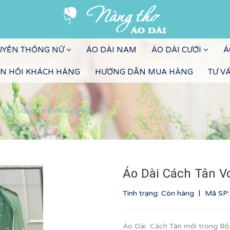
RUYỀN THỐNG NỮ
ÁO DÀI NAM
ÁO DÀI CƯỚI
Á
N HỒI KHÁCH HÀNG
HƯỚNG DẪN MUA HÀNG
TƯ V
 Tân Voan Tơ Đính Hoa Rơi
Áo Dài Cách Tân V
|
Tình trạng: Còn hàng
Mã SP
Áo Dài Cách Tân mới trong B