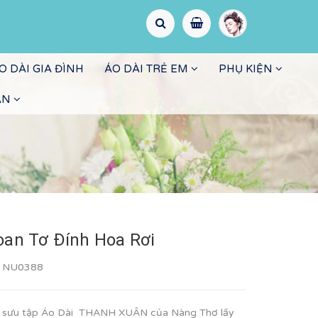
O DÀI GIA ĐÌNH
ÁO DÀI TRẺ EM
PHỤ KIỆN
ẤN
oan Tơ Đính Hoa Rơi
:
NU0388
ộ sưu tập Áo Dài THANH XUÂN của Nàng Thơ lấy