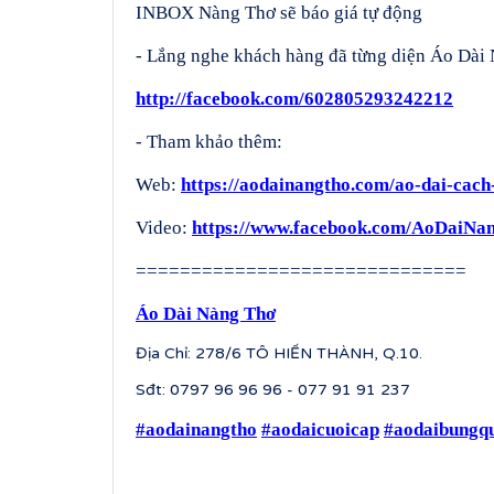
INBOX Nàng Thơ sẽ báo giá tự động
- Lắng nghe khách hàng đã từng diện Áo Dài 
http://facebook.com/602805293242212
- Tham khảo thêm:
Web:
https://aodainangtho.com/ao-dai-cach
Video:
https://www.facebook.com/AoDaiNan
==============================
Áo Dài Nàng Thơ
Địa Chỉ: 278/6 TÔ HIẾN THÀNH, Q.10.
Sđt: 0797 96 96 96 - 077 91 91 237
#aodainangtho
#aodaicuoicap
#aodaibungq