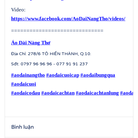
Video:
https://www.facebook.com/AoDaiNangTho/videos/
==============================
Áo Dài Nàng Thơ
Địa Chỉ: 278/6 TÔ HIẾN THÀNH, Q.10.
Sđt: 0797 96 96 96 - 077 91 91 237
#aodainangtho
#aodaicuoicap
#aodaibungqua
#aodaicuoi
#aodaicodau
#aodaicachtan
#aodaicachtanlung
#aodaic
Bình luận