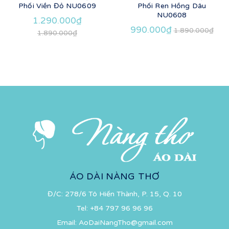
Phối Viền Đỏ NU0609
Phối Ren Hồng Dâu
NU0608
1.290.000₫
990.000₫
1.890.000₫
1.890.000₫
ÁO DÀI NÀNG THƠ
Đ/C: 278/6 Tô Hiến Thành, P. 15, Q. 10
Tel:
+84 797 96 96 96
Email:
AoDaiNangTho@gmail.com