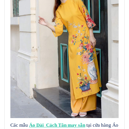
Các mẫu
Áo Dài Cách Tân may sẵn
tại cửa hàng Áo