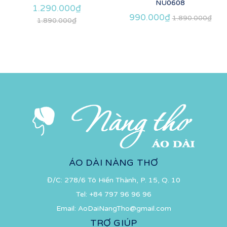
NU0608
1.290.000₫
990.000₫
1.890.000₫
1.890.000₫
ÁO DÀI NÀNG THƠ
Đ/C: 278/6 Tô Hiến Thành, P. 15, Q. 10
Tel:
+84 797 96 96 96
Email:
AoDaiNangTho@gmail.com
TRỢ GIÚP