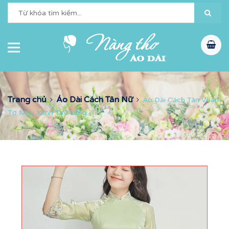
Trang chủ
Áo Dài Cách Tân Nữ
Áo Dài Cách Tân Voan
Tơ Màu Xanh Tay Lửng