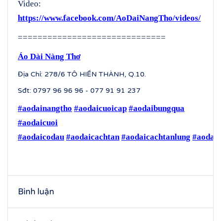
Video:
https://www.facebook.com/AoDaiNangTho/videos/
==============================
Áo Dài Nàng Thơ
Địa Chỉ: 278/6 TÔ HIẾN THÀNH, Q.10.
Sđt: 0797 96 96 96 - 077 91 91 237
#aodainangtho
#aodaicuoicap
#aodaibungqua
#aodaicuoi
#aodaicodau
#aodaicachtan
#aodaicachtanlung
#aodaic
Bình luận