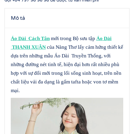
Gọi
+84 797 96 96 96
để được tư vấn miễn phí
Mô tả
Áo Dài Cách Tân
mới trong Bộ sưu tập
Áo Dài
THANH XUÂN
của Nàng Thơ lấy cảm hứng thiết kế
dựa trên những mẫu Áo Dài Truyền Thống, với
những đường nét tinh tế, hiện đại hơn rất nhiều phù
hợp với sự đổi mới trong lối sống sinh hoạt, trên nền
chất liệu vải đa dạng là gấm tafta hoặc von tơ mềm
mại.