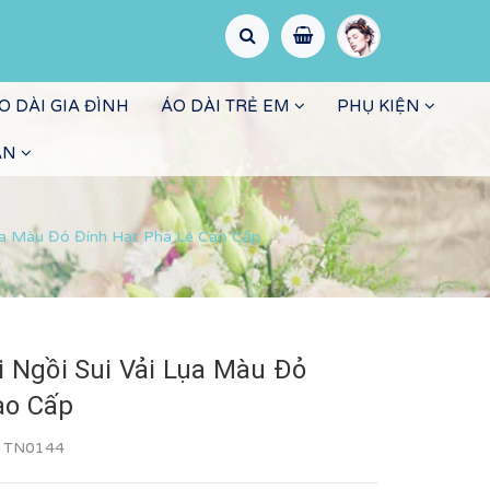
O DÀI GIA ĐÌNH
ÁO DÀI TRẺ EM
PHỤ KIỆN
ẤN
Lụa Màu Đỏ Đính Hạt Pha Lê Cao Cấp
i Ngồi Sui Vải Lụa Màu Đỏ
ao Cấp
:
TN0144