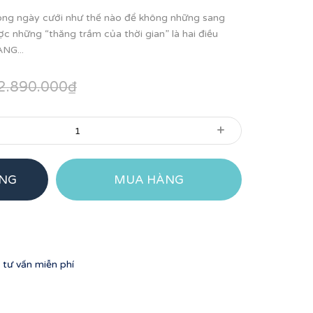
ong ngày cưới như thế nào để không những sang
c những “thăng trầm của thời gian” là hai điều
̀NG...
2.890.000₫
+
ÀNG
MUA HÀNG
tư vấn miễn phí