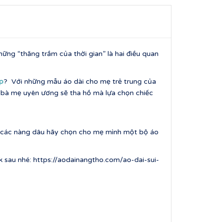
ng “thăng trầm của thời gian” là hai điều quan
̣p
? Với những mẫu áo dài cho mẹ trẻ trung của
c bà mẹ uyên ương sẽ tha hồ mà lựa chọn chiếc
oa, các nàng dâu hãy chọn cho mẹ mình một bộ áo
k sau nhé: https://aodainangtho.com/ao-dai-sui-