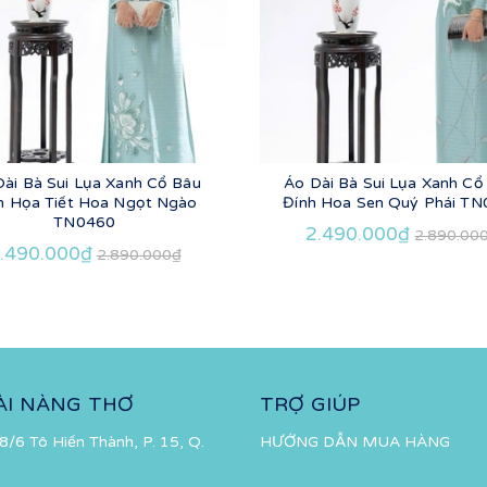
Dài Bà Sui Lụa Xanh Cổ Bâu
Áo Dài Bà Sui Lụa Xanh Cổ
h Họa Tiết Hoa Ngọt Ngào
Đính Hoa Sen Quý Phái T
TN0460
2.490.000₫
2.890.00
.490.000₫
2.890.000₫
ÀI NÀNG THƠ
TRỢ GIÚP
8/6 Tô Hiến Thành, P. 15, Q.
HƯỚNG DẪN MUA HÀNG