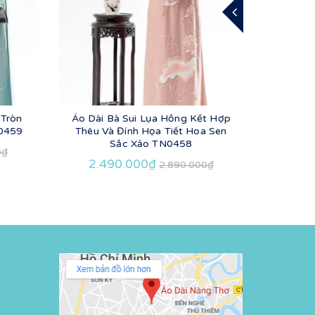
 Tròn
Áo Dài Bà Sui Lụa Hồng Kết Hợp
Áo Dài 
N0459
Thêu Và Đính Họa Tiết Hoa Sen
Thêu
Sắc Xảo TN0458
0₫
2.490.000₫
2.4
2.890.000₫