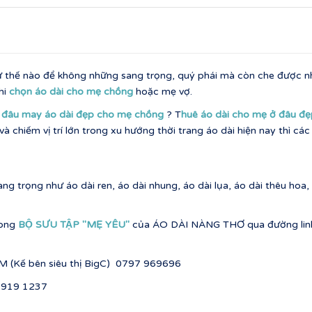
 thế nào để không những sang trọng, quý phái mà còn che được nhữ
hi
chọn áo dài cho mẹ chồng
hoặc mẹ vợ.
̉ đâu may áo dài đẹp cho mẹ chồng
? T
huê áo dài cho mẹ ở đâu đe
chiếm vị trí lớn trong xu hướng thời trang áo dài hiện nay thì cá
ang trọng như áo dài ren, áo dài nhung, áo dài lụa, áo dài thêu h
trong
BỘ SƯU TẬP ''MẸ YÊU''
của ÁO DÀI NÀNG THƠ qua đường lin
M (Kế bên siêu thị BigC) 0797 969696
 919 1237