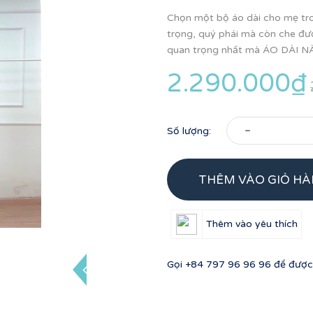
Chọn một bộ áo dài cho mẹ tr
trọng, quý phái mà còn che đượ
quan trọng nhất mà ÁO DÀI NA
2.290.000₫
-
Số lượng:
THÊM VÀO GIỎ H
Thêm vào yêu thích
Gọi
+84 797 96 96 96
để được 