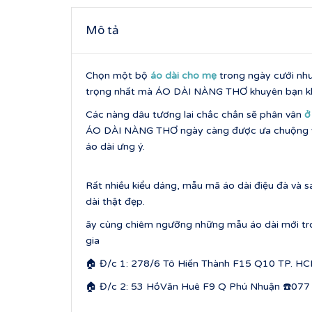
Mô tả
Chọn một bộ
áo dài cho mẹ
trong ngày cưới như
trọng nhất mà ÁO DÀI NÀNG THƠ khuyên bạn k
Các nàng dâu tương lai chắc chắn sẽ phân vân
ơ
ÁO DÀI NÀNG THƠ ngày càng được ưa chuộng và 
áo dài ưng ý.
Rất nhiều kiểu dáng, mẫu mã áo dài điệu đà và s
dài thật đẹp.
ãy cùng chiêm ngưỡng những mẫu áo dài mới 
gia
🏠 Đ/c 1: 278/6 Tô Hiến Thành F15 Q10 TP. HC
🏠 Đ/c 2: 53 HồVăn Huê F9 Q Phú Nhuận ☎️077