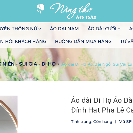
RUYỀN THỐNG NỮ
ÁO DÀI NAM
ÁO DÀI CƯỚI
Á
N HỒI KHÁCH HÀNG
HƯỚNG DẪN MUA HÀNG
TƯ V
IÊN - SUI GIA - ĐI HỌ
Áo dài Đi Họ Áo Dài Ngồi Sui Vải 
Áo dài Đi Họ Áo Dà
Đính Hạt Pha Lê C
|
Tình trạng: Còn hàng
Mã SP