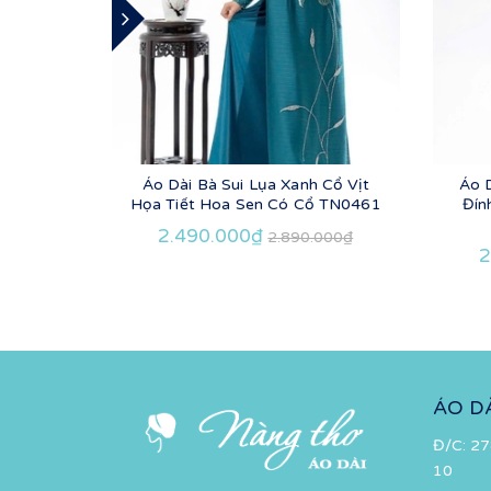
Áo Dài Bà Sui Lụa Xanh Cổ Vịt
Áo 
Họa Tiết Hoa Sen Có Cổ TN0461
Đín
2.490.000₫
2.890.000₫
2
ÁO D
Đ/C: 27
10