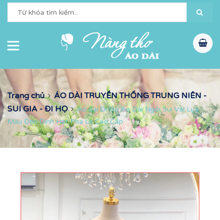
Trang chủ
ÁO DÀI TRUYỀN THỐNG TRUNG NIÊN -
SUI GIA - ĐI HỌ
Áo dài Đi Họ Áo Dài Ngồi Sui Vải Lụa
Màu Đen Đính Hạt Pha Lê Cao Cấp