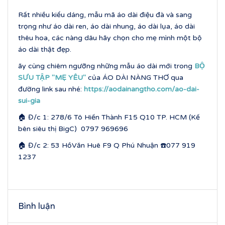
Rất nhiều kiểu dáng, mẫu mã áo dài điệu đà và sang
trọng như áo dài ren, áo dài nhung, áo dài lụa, áo dài
thêu hoa, các nàng dâu hãy chọn cho mẹ mình một bộ
áo dài thật đẹp.
ãy cùng chiêm ngưỡng những mẫu áo dài mới trong
BỘ
SƯU TẬP ''MẸ YÊU''
của ÁO DÀI NÀNG THƠ qua
đường link sau nhé:
https://aodainangtho.com/ao-dai-
sui-gia
🏠 Đ/c 1: 278/6 Tô Hiến Thành F15 Q10 TP. HCM (Kế
bên siêu thị BigC) 0797 969696
🏠 Đ/c 2: 53 HồVăn Huê F9 Q Phú Nhuận ☎️077 919
1237
Bình luận