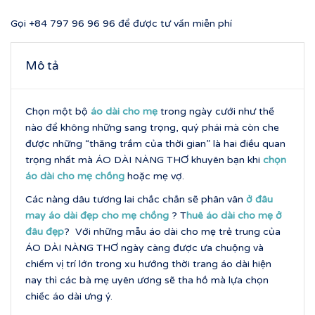
Gọi
+84 797 96 96 96
để được tư vấn miễn phí
Mô tả
Chọn một bộ
áo dài cho mẹ
trong ngày cưới như thế
nào để không những sang trọng, quý phái mà còn che
được những “thăng trầm của thời gian” là hai điều quan
trọng nhất mà ÁO DÀI NÀNG THƠ khuyên bạn khi
chọn
áo dài cho mẹ chồng
hoặc mẹ vợ.
Các nàng dâu tương lai chắc chắn sẽ phân vân
ở đâu
may áo dài đẹp cho mẹ chồng
? T
huê áo dài cho mẹ ở
đâu đẹp
? Với những mẫu áo dài cho mẹ trẻ trung của
ÁO DÀI NÀNG THƠ ngày càng được ưa chuộng và
chiếm vị trí lớn trong xu hướng thời trang áo dài hiện
nay thì các bà mẹ uyên ương sẽ tha hồ mà lựa chọn
chiếc áo dài ưng ý.