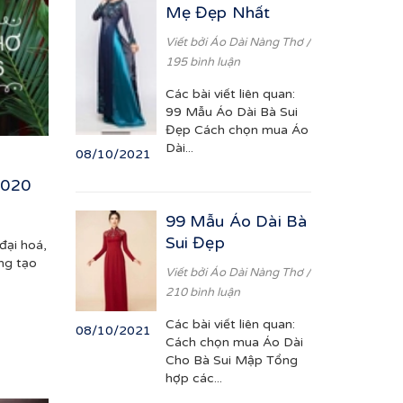
Mẹ Đẹp Nhất
Viết bởi
Áo Dài Nàng Thơ
/
195 bình luận
Các bài viết liên quan:
99 Mẫu Áo Dài Bà Sui
Đẹp Cách chọn mua Áo
Dài...
08/10/2021
2020
99 Mẫu Áo Dài Bà
Sui Đẹp
đại hoá,
áng tạo
Viết bởi
Áo Dài Nàng Thơ
/
210 bình luận
Các bài viết liên quan:
08/10/2021
Cách chọn mua Áo Dài
Cho Bà Sui Mập Tổng
hợp các...