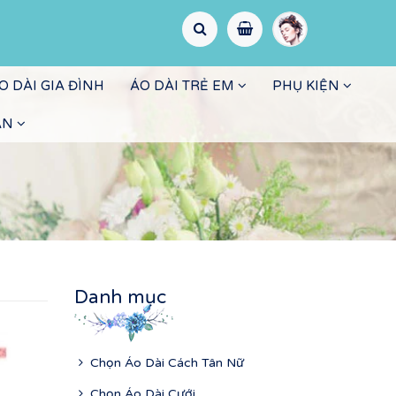
O DÀI GIA ĐÌNH
ÁO DÀI TRẺ EM
PHỤ KIỆN
ẤN
Danh mục
Chọn Áo Dài Cách Tân Nữ
Chọn Áo Dài Cưới