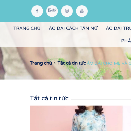
TRANG CHỦ
ÁO DÀI CÁCH TÂN NỮ
ÁO DÀI T
PHẢ
Trang chủ
Tất cả tin tức
ÁO DÀI CHO MẸ VÀ 
Tất cả tin tức