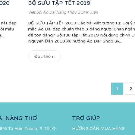
2020
BỘ SƯU TẬP TẾT 2019
Viết bởi
Áo Dài Nàng Thơ
/ 3 bình luận
 nét đẹp
BỘ SƯU TẬP TẾT 2019 Các bài viết tương tự: Gợi ý 
ổi mẫu
mặc Áo Dài đẹp chuẩn theo 3 dáng người Chân ngắn
..
để tôn dáng? Bộ sưu tập Tết 2019 Nội dung chính D
Nguyên Đán 2019 Xu hướng Áo Dài Shop uy...
Đọc thêm
1
2
ÀI NÀNG THƠ
TRỢ GIÚP
8/6 Tô Hiến Thành, P. 15, Q.
HƯỚNG DẪN MUA HÀNG