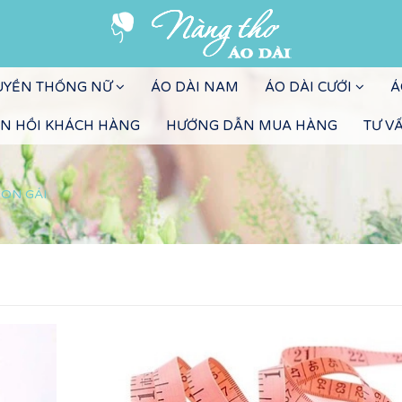
RUYỀN THỐNG NỮ
ÁO DÀI NAM
ÁO DÀI CƯỚI
Á
N HỒI KHÁCH HÀNG
HƯỚNG DẪN MUA HÀNG
TƯ V
CON GÁI