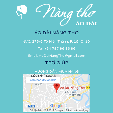
ÁO DÀI NÀNG THƠ
Đ/C: 278/6 Tô Hiến Thành, P. 15, Q. 10
Tel:
+84 797 96 96 96
Email:
AoDaiNangTho@gmail.com
TRỢ GIÚP
HƯỚNG DẪN MUA HÀNG